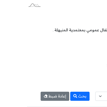
بحث
إعادة ضبط