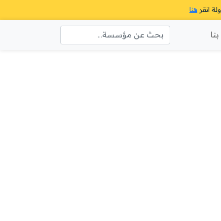
ولة انقر
هنا
نا