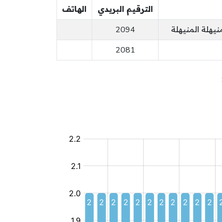
الترقيم البريدي
الهاتف
2094
2081
نادي
أطفال
عمومي