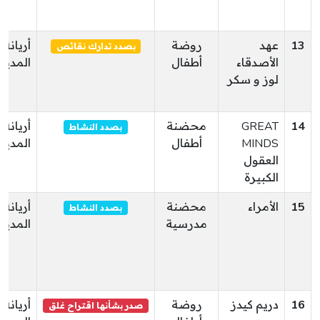
13
عهد
روضة
أريانة
بصدد تدارك نقائص
الأصدقاء
أطفال
المدين
لوز و سكر
14
GREAT
محضنة
أريانة
بصدد النشاط
MINDS
أطفال
المدين
العقول
الكبيرة
15
الأمراء
محضنة
أريانة
بصدد النشاط
مدرسية
المدين
16
دريم كيدز
روضة
أريانة
صدر بشأنها اقتراح غلق