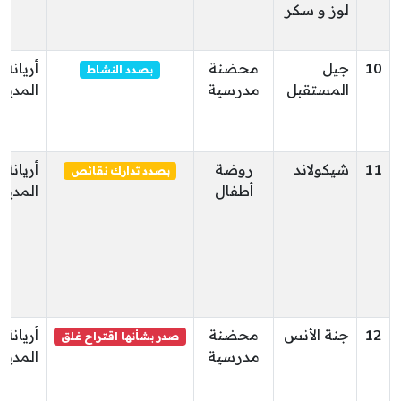
لوز و سكر
10
جيل
محضنة
أريانة
بصدد النشاط
المستقبل
مدرسية
المدين
11
شيكولاند
روضة
أريانة
بصدد تدارك نقائص
أطفال
المدين
12
جنة الأنس
محضنة
أريانة
صدر بشأنها اقتراح غلق
مدرسية
المدين