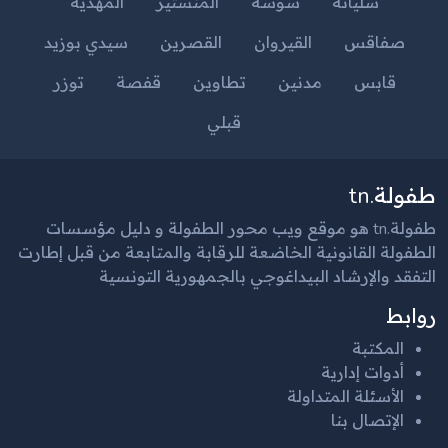
سليانة
سوسة
المنستير
المهدية
صفاقس
القيروان
القصرين
سيدي بوزيد
قابس
مدنين
تطاوين
قفصة
توزر
قبلي
طفولة.tn
طفولة.tn هو موقع ويب محور الطفولة و دليل مؤسسات
الطفولة القانونية الخاضعة للرقابة والمتابعة من قبل إطارت
التفقد والإرشاد البيداغوجي بالجمهورية التونسية
روابط
المكتبة
أدوات إدارية
الأسئلة المتداولة
الإتصال بنا