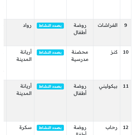
ال
9
الفراشات
روضة
رواد
بصدد النشاط
أطفال
طر
جع
10
كنز
محضنة
أريانة
بصدد النشاط
مدرسية
المدينة
شا
أري
11
بيكوليني
روضة
أريانة
بصدد النشاط
أطفال
المدينة
ال
اري
ال
12
رحاب
روضة
سكرة
نه
بصدد النشاط
أطفال
الل