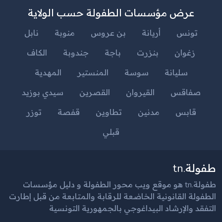
عرض مؤسسات الطفولة حسب الولاية
تونس
أريانة
بن عروس
منوبة
نابل
زغوان
بنزرت
باجة
جندوبة
الكاف
سليانة
سوسة
المنستير
المهدية
صفاقس
القيروان
القصرين
سيدي بوزيد
قابس
مدنين
تطاوين
قفصة
توزر
قبلي
طفولة.tn
طفولة.tn هو موقع ويب محور الطفولة و دليل مؤسسات
الطفولة القانونية الخاضعة للرقابة والمتابعة من قبل إطارت
التفقد والإرشاد البيداغوجي بالجمهورية التونسية