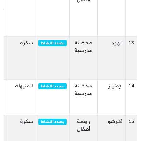
إب
ال
ال
13
الهرم
محضنة
سكرة
بصدد النشاط
مدرسية
ال
سي
سك
سك
14
الإمتياز
محضنة
المنيهلة
نه
بصدد النشاط
مدرسية
ال
ال
ال
15
قنوشو
روضة
سكرة
نه
بصدد النشاط
أطفال
اب
طا