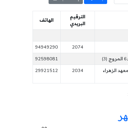
الترقيم
الهاتف
البريدي
94949290
2074
92598081
معهد الزهراء
2034
29921512
هر
نادي