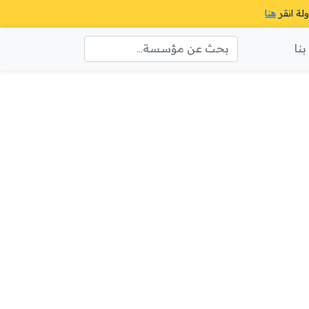
ولة انقر
هنا
نا