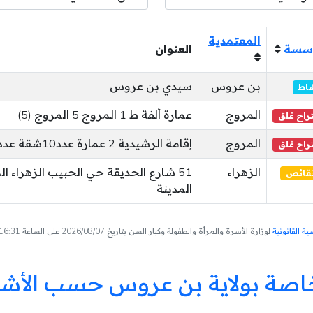
المعتمدية
ؤسسة
العنوان
بن عروس
سيدي بن عروس
شاط
المروج
عمارة ألفة ط 1 المروج 5 المروج (5)
راح غلق
المروج
إقامة الرشيدية 2 عمارة عدد10شقة عدد6 المروج (3)
راح غلق
الزهراء
51 شارع الحديقة حي الحبيب الزهراء ال
نقائص
المدينة
 القانونية
لوزارة الأسرة والمرأة والطفولة وكبار السن بتاريخ 2026/08/07 على الساعة 16:31
خاصة بولاية بن عروس حسب الأش