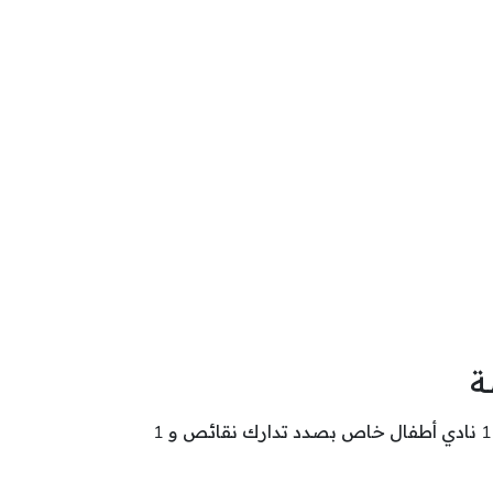
ة
تتوزع نوادي أطفال خاصة بولاية بن عروس حسب وضعيتها كالآتي: 2 نادي أطفال خاص صدر بشأنها اقتراح غلق و 1 نادي أطفال خاص بصدد تدارك نقائص و 1