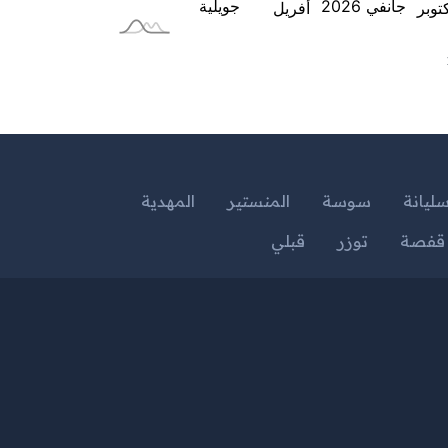
ليانة
سوسة
المنستير
المهدية
قفصة
توزر
قبلي