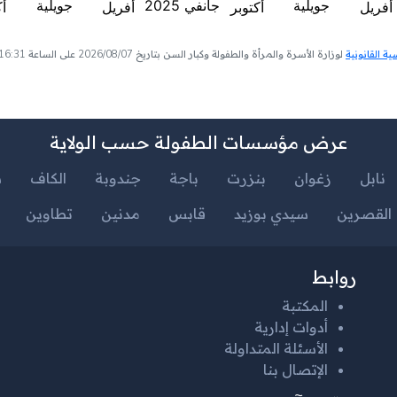
 القانونية
لوزارة الأسرة والمرأة والطفولة وكبار السن بتاريخ 2026/08/07 على الساعة 16:31
عرض مؤسسات الطفولة حسب الولاية
نابل
زغوان
بنزرت
باجة
جندوبة
الكاف
س
القصرين
سيدي بوزيد
قابس
مدنين
تطاوين
روابط
المكتبة
أدوات إدارية
الأسئلة المتداولة
الإتصال بنا