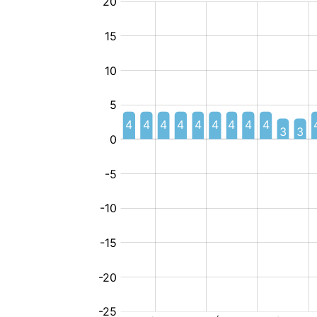
أطفال
خاص