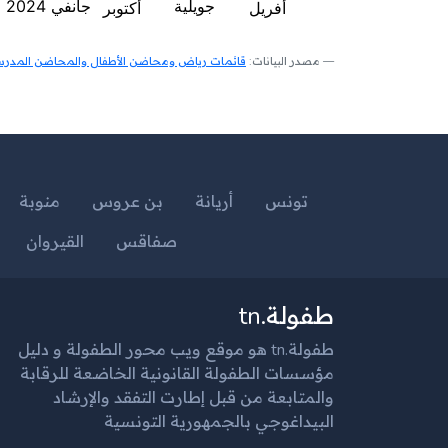
مصدر البيانات:
قائمات رياض ومحاضن الأطفال والمحاضن المدرسية
تونس
أريانة
بن عروس
منوبة
صفاقس
القيروان
طفولة.tn
طفولة.tn هو موقع ويب محور الطفولة و دليل
مؤسسات الطفولة القانونية الخاضعة للرقابة
والمتابعة من قبل إطارت التفقد والإرشاد
البيداغوجي بالجمهورية التونسية