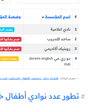
#
اسم المؤسسة
وضعية الم
1
نادي اعلامية
بصدد الن
2
ساجد للتدريب
صدر بشأنها اقت
3
روبتيك أكاديمي
صدر بشأنها اقت
4
دو ري مي doremi english
بصدد تدارك 
club
مصدر البيانات:
قائمات رياض ومحاضن الأطفال والمحاضن المدرسية
تطور عدد نوادي أطفال 