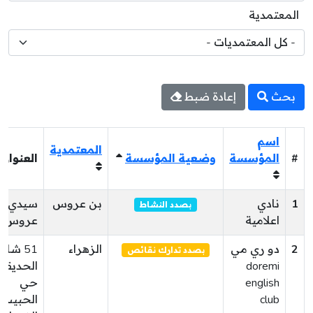
المعتمدية
بحث
إعادة ضبط
اسم
المعتمدية
#
المؤسسة
وضعية المؤسسة
العنوان
1
نادي
بن عروس
سيدي ب
بصدد النشاط
اعلامية
عروس
2
دو ري مي
الزهراء
51 شار
بصدد تدارك نقائص
doremi
الحديقة
english
حي
club
الحبيب