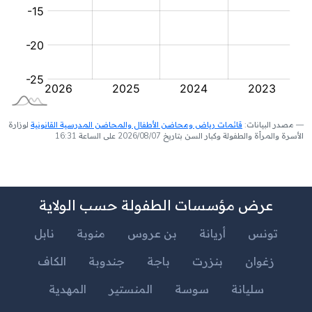
مصدر البيانات:
قائمات رياض ومحاضن الأطفال والمحاضن المدرسية القانونية
لوزارة
الأسرة والمرأة والطفولة وكبار السن بتاريخ 2026/08/07 على الساعة 16:31
عرض مؤسسات الطفولة حسب الولاية
تونس
أريانة
بن عروس
منوبة
نابل
زغوان
بنزرت
باجة
جندوبة
الكاف
سليانة
سوسة
المنستير
المهدية