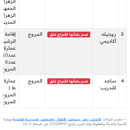
الزهراء
المعهد
الزهراء
المدينة
3
روبتيك
المروج
إقامة
صدر بشأنها اقتراح غلق
أكاديمي
عمارة
عد
عدد6
المروج (3)
4
ساجد
المروج
عمارة أل
صدر بشأنها اقتراح غلق
للتدريب
ط 1
المروج (5)
مصدر البيانات:
قائمات رياض ومحاضن الأطفال والمحاضن المدرسية القانونية
لوزارة
الأسرة والمرأة والطفولة وكبار السن بتاريخ 2026/08/07 على الساعة 16:31