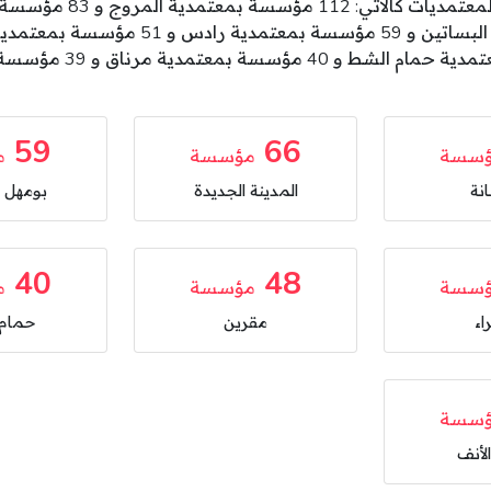
59
66
سسة
مؤسسة
م
نة
المدينة الجديدة
بومهل ا
40
48
سسة
مؤسسة
م
اء
مقرين
حمام 
سسة
لأنف