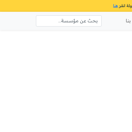
ولة انقر
هنا
نا