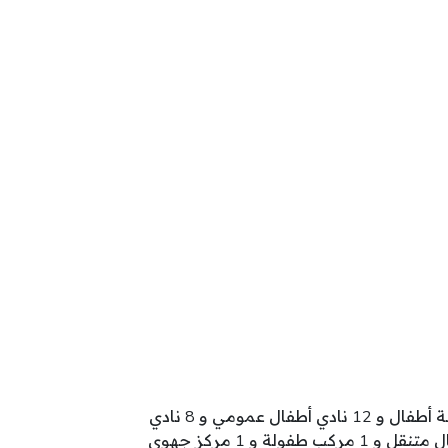
تنشط بولاية بن عروس 673 مؤسسة طفولة تتوزع كالآتي: 307 روضة أطفال و 291 محضنة مدرسية و 42 محضنة أطفال و 12 نادي أطفال عمومي و 8 نادي
اعلامية موجهة للطفل و 4 نادي أطفال خاص و 4 مركز مندمج للشباب و الطفولة و 2 روضة عمومية و 1 نادي أطفال متنقل و 1 مركب طفولة و 1 مركز جهوي