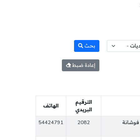
بحث
إعادة ضبط
الترقيم
الهاتف
البريدي
54424791
2082