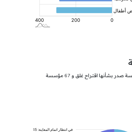
تتوزع مؤسسات الطفولة بولاية بن عروس حسب وضعيتها كالآتي: 419 مؤسسة بصدد تدارك نقائص و 184 مؤسسة صدر بشأنها اقتراح غلق و 67 مؤسسة