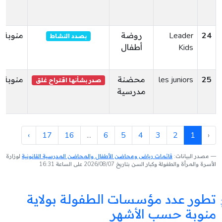
24
Leader
روضة
منوبة
بصدد النشاط
Kids
أطفال
25
les juniors
محضنة
منوبة
صدر بشأنها اقتراح غلق
مدرسية
›
17
16
...
6
5
4
3
2
1
‹
مصدر البيانات:
قائمات رياض ومحاضن الأطفال والمحاضن المدرسية القانونية
لوزارة
الأسرة والمرأة والطفولة وكبار السن بتاريخ 2026/08/07 على الساعة 16:31
تطور عدد مؤسسات الطفولة بولاية
منوبة حسب الأشهر