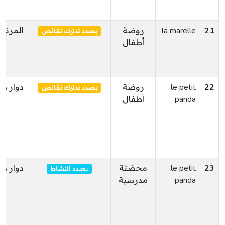
21
la marelle
روضة
المرناق
بصدد تدارك نقائص
أطفال
22
le petit
روضة
دوار ه
بصدد تدارك نقائص
panda
أطفال
23
le petit
محضنة
دوار ه
بصدد النشاط
panda
مدرسية