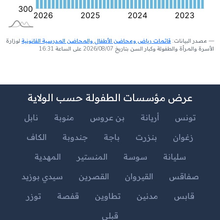
مصدر البيانات:
قائمات رياض ومحاضن الأطفال والمحاضن المدرسية القانونية
لوزارة
الأسرة والمرأة والطفولة وكبار السن بتاريخ 2026/08/07 على الساعة 16:31
عرض مؤسسات الطفولة حسب الولاية
تونس
أريانة
بن عروس
منوبة
نابل
زغوان
بنزرت
باجة
جندوبة
الكاف
سليانة
سوسة
المنستير
المهدية
صفاقس
القيروان
القصرين
سيدي بوزيد
قابس
مدنين
تطاوين
قفصة
توزر
قبلي