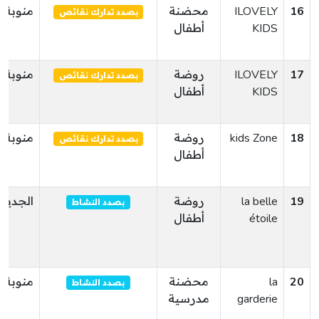
16
ILOVELY
محضنة
منوبة
بصدد تدارك نقائص
KIDS
أطفال
17
ILOVELY
روضة
منوبة
بصدد تدارك نقائص
KIDS
أطفال
18
kids Zone
روضة
منوبة
بصدد تدارك نقائص
أطفال
19
la belle
روضة
الجديدة
بصدد النشاط
étoile
أطفال
20
la
محضنة
منوبة
بصدد النشاط
garderie
مدرسية