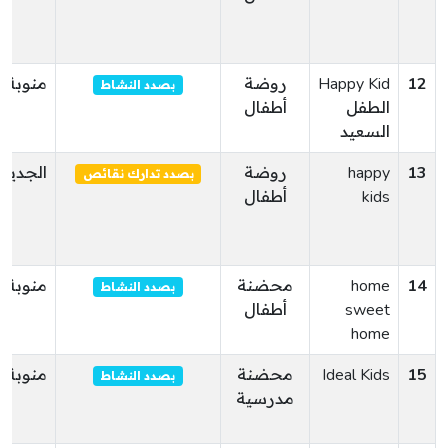
12
Happy Kid
روضة
منوبة
بصدد النشاط
الطفل
أطفال
السعيد
13
happy
روضة
الجديدة
بصدد تدارك نقائص
kids
أطفال
14
home
محضنة
منوبة
بصدد النشاط
sweet
أطفال
home
15
Ideal Kids
محضنة
منوبة
بصدد النشاط
مدرسية