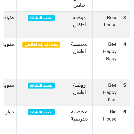
خاص
3
Bear
روضة
منوبة
بصدد النشاط
house
أطفال
4
Bee
محضنة
منوبة
بصدد تدارك نقائص
Happy
أطفال
Baby
5
Bee
روضة
منوبة
بصدد النشاط
Happy
أطفال
Kids
6
Big
محضنة
دوار ه
بصدد النشاط
House
مدرسية