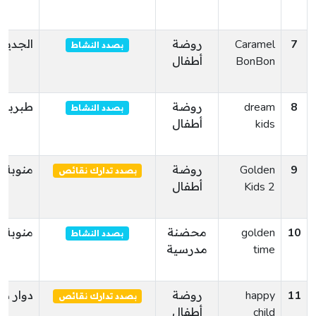
7
Caramel
روضة
الجديدة
بصدد النشاط
BonBon
أطفال
8
dream
روضة
طبربة
بصدد النشاط
kids
أطفال
9
Golden
روضة
منوبة
بصدد تدارك نقائص
Kids 2
أطفال
10
golden
محضنة
منوبة
بصدد النشاط
time
مدرسية
11
happy
روضة
دوار ه
بصدد تدارك نقائص
child
أطفال