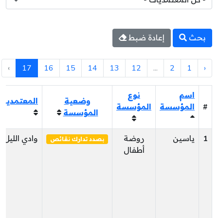
بحث
إعادة ضبط
›
17
16
15
14
13
12
...
2
1
‹
اسم
نوع
وضعية
المعتمدية
#
المؤسسة
المؤسسة
المؤسسة
1
ياسين
روضة
وادي الليل
بصدد تدارك نقائص
أطفال