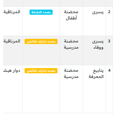
2
يسرى
محضنة
المرناقية
بصدد النشاط
أطفال
3
يسرى
محضنة
المرناقية
بصدد تدارك نقائص
ووفاء
مدرسية
4
ينابيع
محضنة
دوار هيشر
بصدد تدارك نقائص
المعرفة
مدرسية