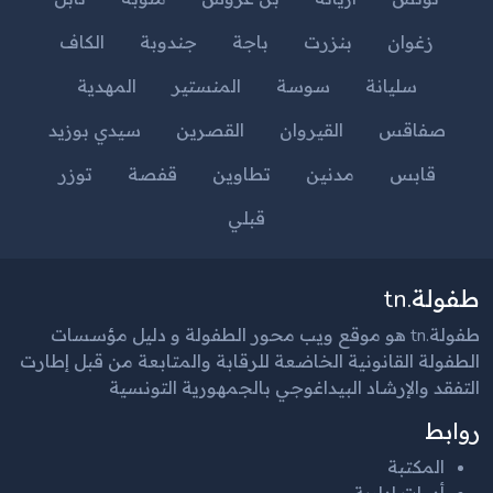
زغوان
بنزرت
باجة
جندوبة
الكاف
سليانة
سوسة
المنستير
المهدية
صفاقس
القيروان
القصرين
سيدي بوزيد
قابس
مدنين
تطاوين
قفصة
توزر
قبلي
طفولة.tn
طفولة.tn هو موقع ويب محور الطفولة و دليل مؤسسات
الطفولة القانونية الخاضعة للرقابة والمتابعة من قبل إطارت
التفقد والإرشاد البيداغوجي بالجمهورية التونسية
روابط
المكتبة