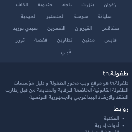
زغوان
بنزرت
باجة
جندوبة
الكاف
سليانة
سوسة
المنستير
المهدية
صفاقس
القيروان
القصرين
سيدي بوزيد
قابس
مدنين
تطاوين
قفصة
توزر
قبلي
طفولة.tn
طفولة.tn هو موقع ويب محور الطفولة و دليل مؤسسات
الطفولة القانونية الخاضعة للرقابة والمتابعة من قبل إطارت
التفقد والإرشاد البيداغوجي بالجمهورية التونسية
روابط
المكتبة
أدوات إدارية