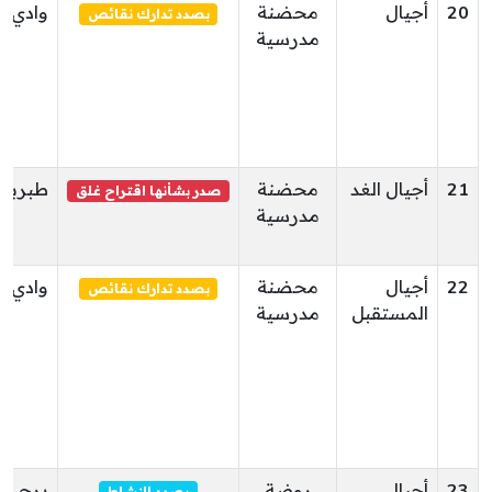
20
أجيال
محضنة
وادي ال
بصدد تدارك نقائص
مدرسية
21
أجيال الغد
محضنة
طبربة
صدر بشأنها اقتراح غلق
مدرسية
22
أجيال
محضنة
وادي ال
بصدد تدارك نقائص
المستقبل
مدرسية
23
أجيال
روضة
برج