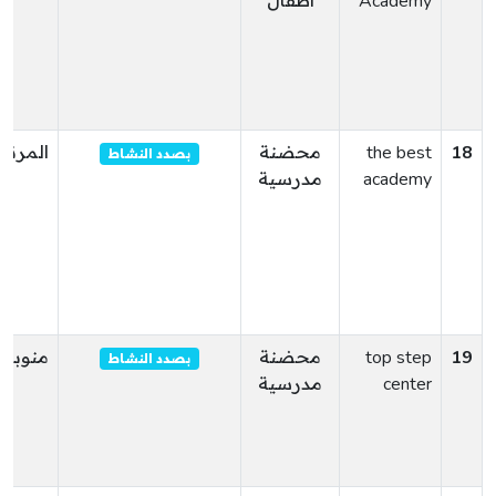
Academy
أطفال
18
the best
محضنة
المرناق
بصدد النشاط
academy
مدرسية
19
top step
محضنة
منوبة
بصدد النشاط
center
مدرسية