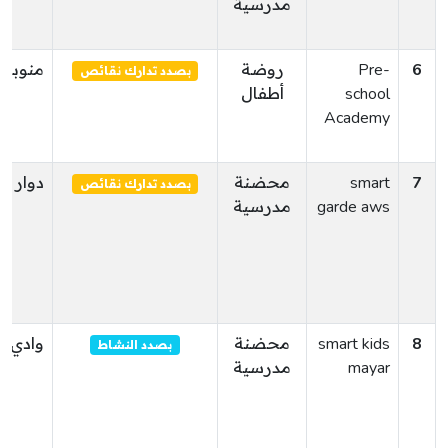
مدرسية
6
Pre-
روضة
منوبة
بصدد تدارك نقائص
school
أطفال
Academy
7
smart
محضنة
دوار ه
بصدد تدارك نقائص
garde aws
مدرسية
8
smart kids
محضنة
وادي ال
بصدد النشاط
mayar
مدرسية