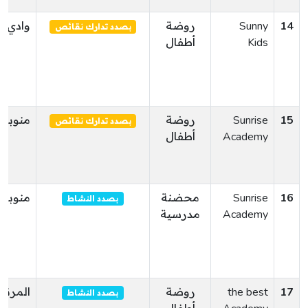
14
Sunny
روضة
وادي ال
بصدد تدارك نقائص
Kids
أطفال
15
Sunrise
روضة
منوبة
بصدد تدارك نقائص
Academy
أطفال
16
Sunrise
محضنة
منوبة
بصدد النشاط
Academy
مدرسية
17
the best
روضة
المرناق
بصدد النشاط