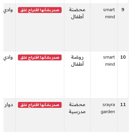
9
smart
محضنة
وادي ال
صدر بشأنها اقتراح غلق
mind
أطفال
10
smart
روضة
وادي ال
صدر بشأنها اقتراح غلق
mind
أطفال
11
srayra
محضنة
دوار ه
صدر بشأنها اقتراح غلق
garden
مدرسية