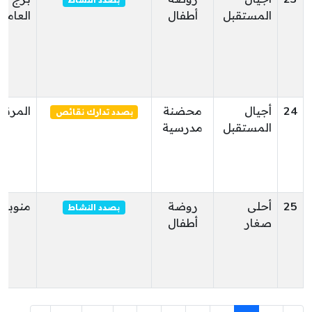
بصدد النشاط
المستقبل
أطفال
العامر
24
أجيال
محضنة
المرناق
بصدد تدارك نقائص
المستقبل
مدرسية
25
أحلى
روضة
منوبة
بصدد النشاط
صغار
أطفال