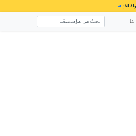
ولة انقر
هنا
نا