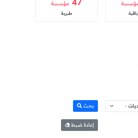
47
ؤسسة
مؤسسة
ناقية
طبربة
بحث
إعادة ضبط