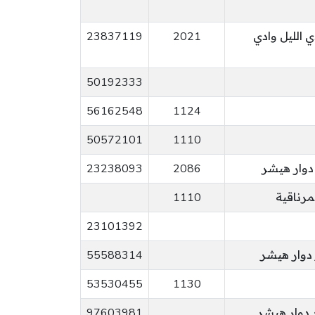
ي الليل وادي
2021
23837119
50192333
56162548
1124
50572101
1110
 دوار هيشر
2086
23238093
1110
23101392
55588314
53530455
1130
دوار هيشر
97603981