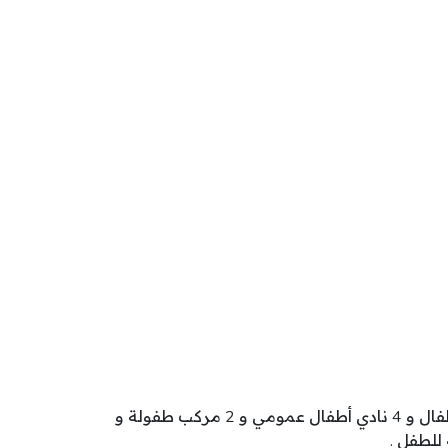
تنشط بولاية منوبة 403 مؤسسة طفولة تتوزع كالآتي: 213 محضنة مدرسية و 167 روضة أطفال و 13 محضنة أطفال و 4 نادي أطفال عمومي و 2 مركب طفولة و