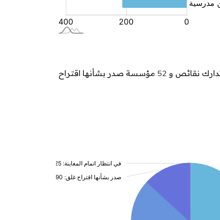
تتوزع مؤسسات الطفولة بولاية منوبة حسب وضعيتها كالآتي: 177 مؤسسة بصدد النشاط و 173 مؤسسة بصدد تدارك نقائص و 52 مؤسسة صدر بشأنها اقتراح