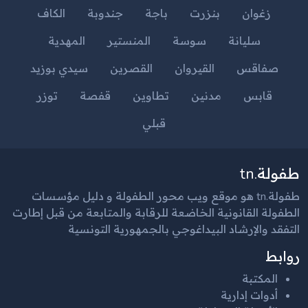
زغوان
بنزرت
باجة
جندوبة
الكاف
سليانة
سوسة
المنستير
المهدية
صفاقس
القيروان
القصرين
سيدي بوزيد
قابس
مدنين
تطاوين
قفصة
توزر
قبلي
طفولة.tn
طفولة.tn هو موقع ويب محور الطفولة و دليل مؤسسات
الطفولة القانونية الخاضعة للرقابة والمتابعة من قبل إطارت
التفقد والإرشاد البيداغوجي بالجمهورية التونسية
روابط
المكتبة
أدوات إدارية