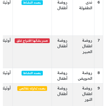
6
ندى
روضة
أوتيك
بصدد النشاط
الطفولة
أطفال
7
روضة
روضة
أوتيك
صدر بشأنها اقتراح غلق
اطفال
أطفال
العبير
8
روضة
روضة
أوتيك
بصدد النشاط
الحويض
أطفال
9
روضة
روضة
أوتيك
بصدد تدارك نقائص
اطفال
أطفال
النور