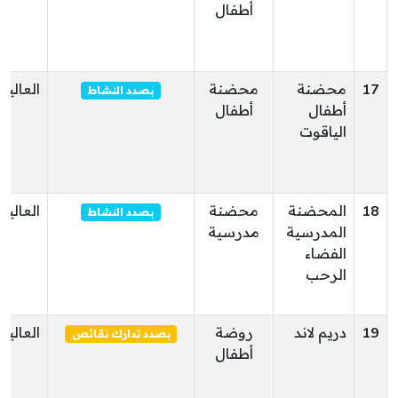
أطفال
17
محضنة
محضنة
العالية
بصدد النشاط
أطفال
أطفال
الياقوت
18
المحضنة
محضنة
العالية
بصدد النشاط
المدرسية
مدرسية
الفضاء
الرحب
19
دريم لاند
روضة
العالية
بصدد تدارك نقائص
أطفال