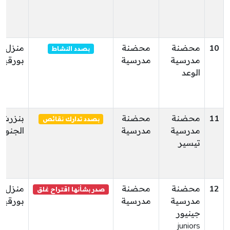
10
محضنة
محضنة
منزل
بصدد النشاط
مدرسية
مدرسية
بورقيب
الوعد
11
محضنة
محضنة
بنزرت
بصدد تدارك نقائص
مدرسية
مدرسية
الجنوبي
تيسير
12
محضنة
محضنة
منزل
صدر بشأنها اقتراح غلق
مدرسية
مدرسية
بورقيب
جينيور
juniors