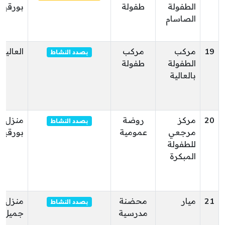
الطفولة
طفولة
بورقيب
الصاسام
19
مركب
مركب
العالية
بصدد النشاط
الطفولة
طفولة
بالعالية
20
مركز
روضة
منزل
بصدد النشاط
مرجعي
عمومية
بورقيب
للطفولة
المبكرة
21
ميار
محضنة
منزل
بصدد النشاط
مدرسية
جميل