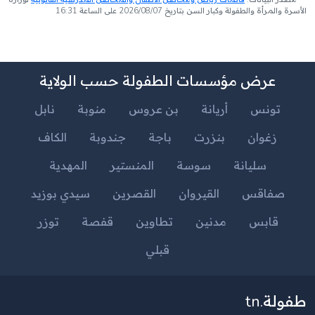
الأسرة والمرأة والطفولة وكبار السن بتاريخ 2026/08/07 على الساعة 16:31
عرض مؤسسات الطفولة حسب الولاية
تونس
أريانة
بن عروس
منوبة
نابل
زغوان
بنزرت
باجة
جندوبة
الكاف
سليانة
سوسة
المنستير
المهدية
صفاقس
القيروان
القصرين
سيدي بوزيد
قابس
مدنين
تطاوين
قفصة
توزر
قبلي
طفولة.tn