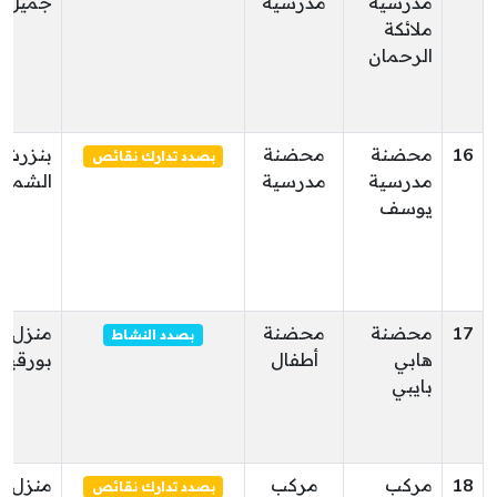
مدرسية
مدرسية
جميل
ملائكة
الرحمان
16
محضنة
محضنة
بنزرت
بصدد تدارك نقائص
مدرسية
مدرسية
الشمالي
يوسف
17
محضنة
محضنة
منزل
بصدد النشاط
هابي
أطفال
بورقيب
بايبي
18
مركب
مركب
منزل
بصدد تدارك نقائص