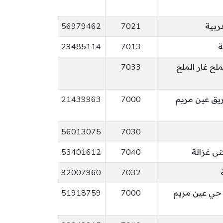
56979462
7021
ة
7013
29485114
7033
فة نهج عدد 02 طريق عين مريم
7000
21439963
56013075
7030
نى غزالة
7040
53401612
92007960
7032
 حي عين مريم
7000
51918759