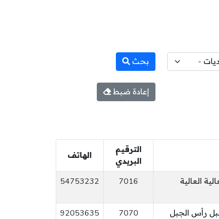
بحث
إعادة ضبط
الترقيم
الهاتف
البريدي
فيس، عدد 7، العالية العالية
7016
54753232
بل رأس الجبل
7070
92053635