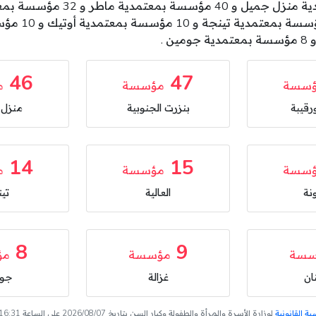
46
47
سسة
مؤسسة
م
رقيبة
بنزرت الجنوبية
منزل
14
15
سسة
مؤسسة
م
نة
العالية
تي
8
9
سسة
مؤسسة
مؤ
ان
غزالة
جوم
 القانونية
لوزارة الأسرة والمرأة والطفولة وكبار السن بتاريخ 2026/08/07 على الساعة 16:31