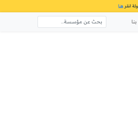
ولة انقر
هنا
نا