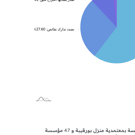
تتوزع مؤسسات الطفولة بولاية بنزرت على المعتمديات كالآتي: 71 مؤسسة بمعتمدية بنزرت الشمالية و 57 مؤسسة بمعتمدية منزل بورقيبة و 47 مؤسسة