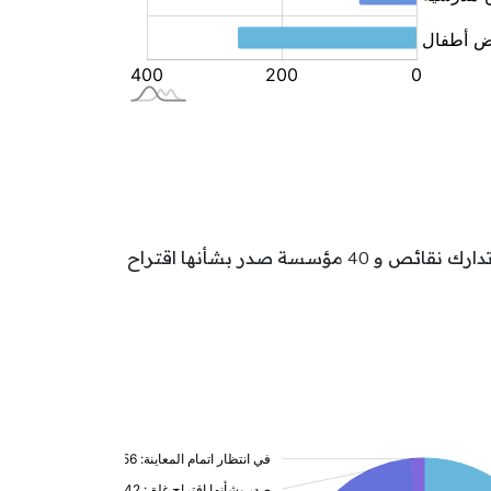
تتوزع مؤسسات الطفولة بولاية بنزرت حسب وضعيتها كالآتي: 232 مؤسسة بصدد النشاط و 106 مؤسسة بصدد تدارك نقائص و 40 مؤسسة صدر بشأنها اقتراح