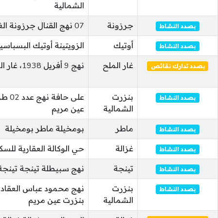
الشمالية
جرزونة
07 نهج القنال جرزونة الغربية
بصدد النشاط
أوتيك
الزويتينة أوتيك البسباسي
بصدد النشاط
غار الملح
نهج 9 أفريل 1938، غار الملح غار الملح
بصدد تدارك نقائص
بنزرت
على حا
بصدد النشاط
الشمالية
عين مريم
ماطر
بومخيلة ماطر بومخيلة
بصدد النشاط
غزالة
حي الوكالة العقارية للسك
بصدد النشاط
تينجة
نهج سبيطلة تينجة تينجة
بصدد النشاط
بنزرت
نهج محمود عباس العقاد
بصدد النشاط
الشمالية
بنزرت عين مريم