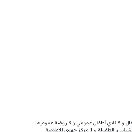
تنشط بولاية بنزرت 384 مؤسسة طفولة تتوزع كالآتي: 265 روضة أطفال و 85 محضنة مدرسية و 16 محضنة أطفال و 8 نادي أطفال عمومي و 3 روضة عمومية
و 2 مركب طفولة و 1 نادي أطفال خاص و 1 نادي أطفال متنقل و 1 نادي اعلامية موجهة للطفل و 1 مركز مندمج للشباب و الطفولة و 1 مركز جهوي للإعلامية