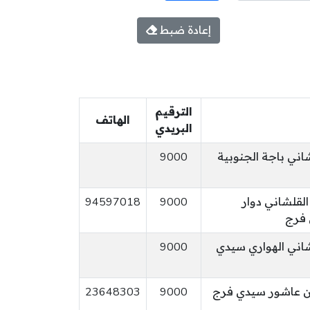
إعادة ضبط
الترقيم
الهاتف
البريدي
اني باجة الجنوبية
9000
 عمر القلشاني دوار
9000
94597018
 فرج
شاني الهواري سيدي
9000
ن عاشور سيدي فرج
9000
23648303