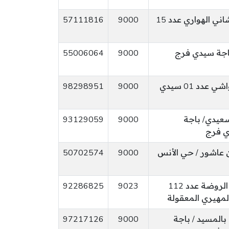
نهج عمر القلشاني الهواري عدد 15
9000
57111816
55006064
9000
نهج علي الشواشي عدد 01 سيدي
9000
98298951
سعيدي/ باجة
9000
93129059
ي فرج
 عاشور / حي الأنس
9000
50702574
المعقولة حي الروضة عدد 112
9023
92286825
لمهيري المعقولة
المسيد / باجة
9000
97217126