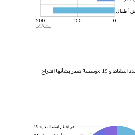
تتوزع مؤسسات الطفولة بولاية باجة حسب وضعيتها كالآتي: 132 مؤسسة بصدد تدارك نقائص و 93 مؤسسة بصدد النشاط و 19 مؤسسة صدر بشأنها اقتراح