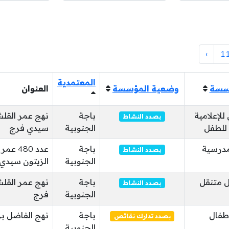
›
1
المعتمدية
ؤسسة
وضعية المؤسسة
العنوان
لإعلامية
باجة
نهج عمر القلش
بصدد النشاط
للطفل
الجنوبية
سيدي فرج
درسية
باجة
عدد 480
بصدد النشاط
الجنوبية
الزيتون سيدي
ل متنقل
باجة
نهج عمر القل
بصدد النشاط
الجنوبية
فرج
طفال
باجة
نهج الفاضل ب
بصدد تدارك نقائص
الجنوبية