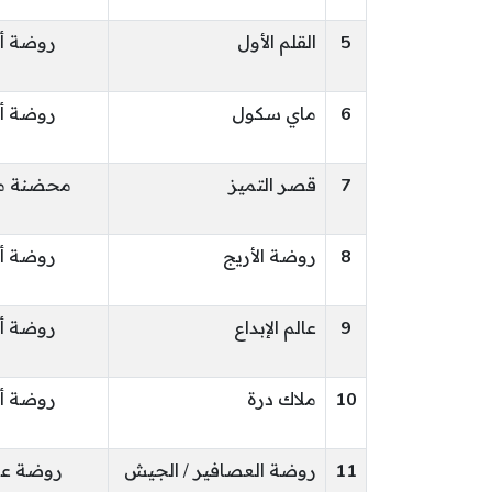
5
القلم الأول
روضة أ
6
ماي سكول
روضة أ
7
قصر التميز
محضنة م
8
روضة الأريج
روضة أ
9
عالم الإبداع
روضة أ
10
ملاك درة
روضة أ
11
روضة العصافير / الجيش
روضة عم