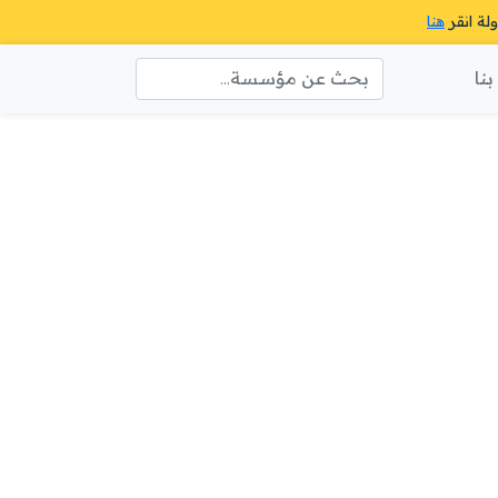
ولة انقر
هنا
نا