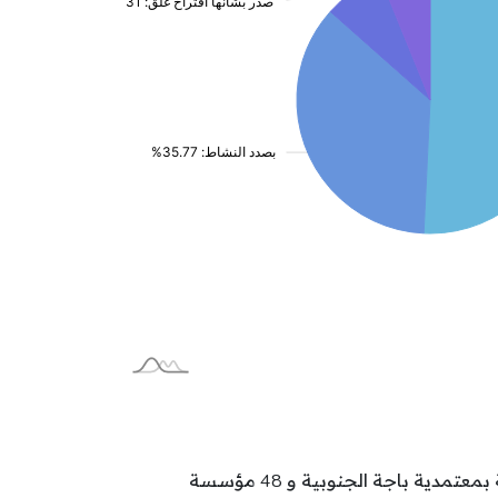
تتوزع مؤسسات الطفولة بولاية باجة على المعتمديات كالآتي: 70 مؤسسة بمعتمدية باجة الشمالية و 51 مؤسسة بمعتمدية باجة الجنوبية و 48 مؤسسة