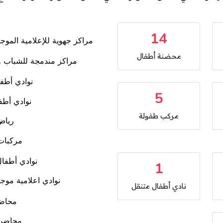
14
محضنة أطفال
5
مركب طفولة
1
نادي أطفال متنقل