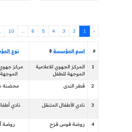
1
10
...
6
5
4
3
2
1
‹
#
اسم المؤسسة
نوع الم
1
المركز الجهوي للاعلامية
مركز جهوي ل
الموجهة للطفل
الموجهة 
2
قطر الندى
محضنة م
3
نادي الأطفال المتنقل
نادي أطفا
4
روضة قوس قزح
روضة أ