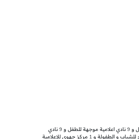
تنشط بولاية باجة 260 مؤسسة طفولة تتوزع كالآتي: 166 روضة أطفال و 48 محضنة مدرسية و 14 محضنة أطفال و 9 نادي اعلامية موجهة للطفل و 9 نادي
أطفال عمومي و 5 مركب طفولة و 4 روضة عمومية و 2 نادي أطفال خاص و 1 نادي أطفال متنقل و 1 مركز مندمج للشباب و الطفولة و 1 مركز جهوي للإعلامية