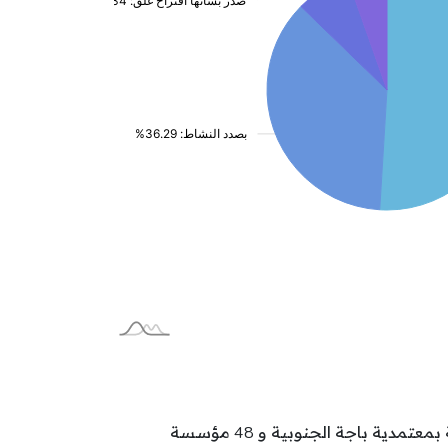
تتوزع مؤسسات الطفولة بولاية باجة على المعتمديات كالآتي: 70 مؤسسة بمعتمدية باجة الشمالية و 51 مؤسسة بمعتمدية باجة الجنوبية و 48 مؤسسة