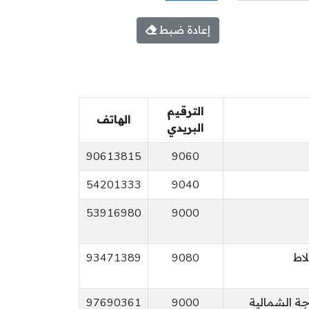
إعادة ضبط
الترقيم
الهاتف
البريدي
90613815
9060
54201333
9040
53916980
9000
اط
9080
93471389
اجة الشمالية
9000
97690361