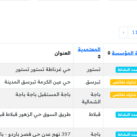
›
1
المعتمدية
 المؤسسة
العنوان
تستور
حي غرناطة تستور تستور
دد النشاط
تبرسق
حي عين الكرمة تبرسق المدينة
تدارك نقائص
باجة
باجة المستقبل باجة باجة
تدارك نقائص
الشمالية
قبلاط
طريق السوق حي الزهور قبلاط قبل
دد النشاط
باجة
397 نهج عدن حي فصر باردو - ب
دد النشاط