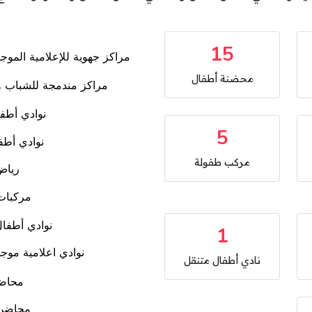
15
محضنة أطفال
5
مركب طفولة
1
نادي أطفال متنقل