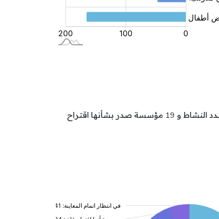
تتوزع مؤسسات الطفولة بولاية باجة حسب وضعيتها كالآتي: 132 مؤسسة بصدد تدارك نقائص و 94 مؤسسة بصدد النشاط و 19 مؤسسة صدر بشأنها اقتراح