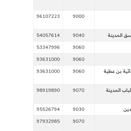
96107223
9000
سق المدينة
9040
54057614
53347996
9060
93631000
9060
ائية بن عطية
9060
93631000
لباب المدينة
9070
98919890
95526794
9030
97932985
9070