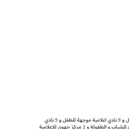
تنشط بولاية باجة 259 مؤسسة طفولة تتوزع كالآتي: 165 روضة أطفال و 47 محضنة مدرسية و 15 محضنة أطفال و 9 نادي اعلامية موجهة للطفل و 9 نادي
أطفال عمومي و 5 مركب طفولة و 4 روضة عمومية و 2 نادي أطفال خاص و 1 نادي أطفال متنقل و 1 مركز مندمج للشباب و الطفولة و 1 مركز جهوي للإعلامية