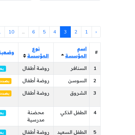
1
10
...
6
5
4
3
2
1
‹
اسم
نوع
#
وضعية
المؤسسة
المؤسسة
1
السنافر
روضة أطفال
بص
2
السوسن
روضة أطفال
بصدد 
3
الشروق
روضة أطفال
بصدد 
4
الطفل الذكي
محضنة
بص
مدرسية
5
الطفل السعيد
روضة أطفال
بص