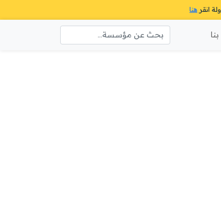
ولة انقر
هنا
نا