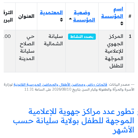
اسم
وضعية
المعتمدية
الترقي
#
المؤسسة
العنوان
المؤسسة
البريد
1
المركز
سليانة
حي
6100
بصدد النشاط
الجهوي
الشمالية
الصلاح
للإعلامية
سليانة
الموجّهة
المدينة
للطفل
مصدر البيانات:
قائمات رياض ومحاضن الأطفال والمحاضن المدرسية القانونية
لوزارة
الأسرة والمرأة والطفولة وكبار السن بتاريخ 2026/08/10 على الساعة 11:31
تطور عدد مراكز جهوية للإعلامية
الموجهة للطفل بولاية سليانة حسب
الأشهر