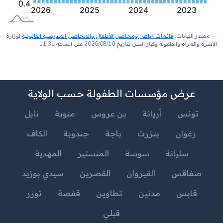
مصدر البيانات:
قائمات رياض ومحاضن الأطفال والمحاضن المدرسية القانونية
لوزارة
الأسرة والمرأة والطفولة وكبار السن بتاريخ 2026/08/10 على الساعة 11:31
عرض مؤسسات الطفولة حسب الولاية
تونس
أريانة
بن عروس
منوبة
نابل
زغوان
بنزرت
باجة
جندوبة
الكاف
سليانة
سوسة
المنستير
المهدية
صفاقس
القيروان
القصرين
سيدي بوزيد
قابس
مدنين
تطاوين
قفصة
توزر
قبلي