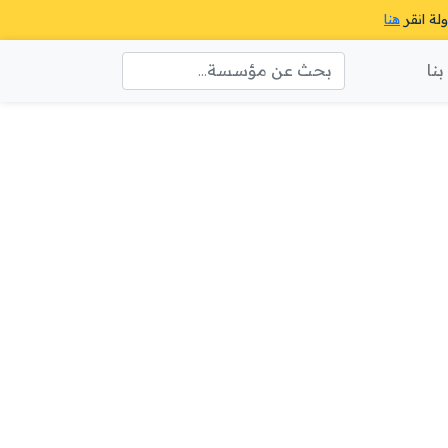
ولة انقر
هنا
نا