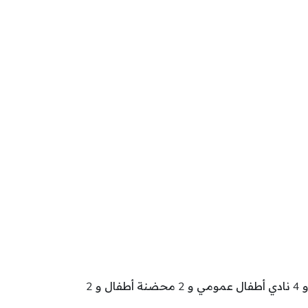
تنشط بولاية سليانة 106 مؤسسة طفولة تتوزع كالآتي: 74 روضة أطفال و 15 محضنة مدرسية و 5 مركب طفولة و 4 نادي أطفال عمومي و 2 محضنة أطفال و 2