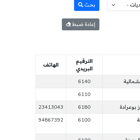
بحث
إعادة ضبط
الترقيم
الهاتف
البريدي
شمالية
6140
6110
 بوعرادة
6180
23413043
ة
6100
94867392