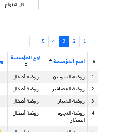
›
5
4
3
2
1
‹
نوع المؤسسة
#
اسم المؤسسة
وض
1
روضة السوسن
روضة أطفال
2
روضة العصافير
روضة أطفال
3
روضة المنيار
روضة أطفال
4
روضة النجوم
روضة أطفال
الصغار