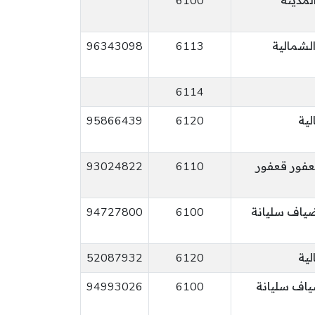
لمدينة
6100
شمالية
6113
96343098
6114
لية
6120
95866439
عفور قعفور
6110
93024822
ضياف سليانة
6100
94727800
لية
6120
52087932
ياف سليانة
6100
94993026