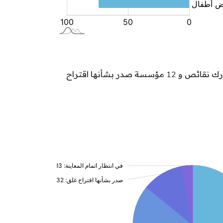
تتوزع مؤسسات الطفولة بولاية سليانة حسب وضعيتها كالآتي: 65 مؤسسة بصدد النشاط و 26 مؤسسة بصدد تدارك نقائص و 12 مؤسسة صدر بشأنها اقتراح