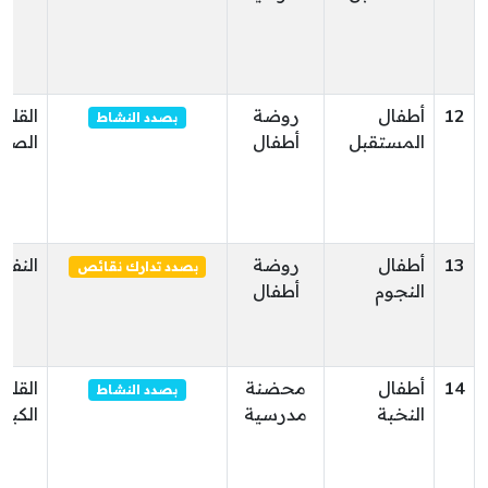
12
أطفال
روضة
القلع
بصدد النشاط
المستقبل
أطفال
الصغ
13
أطفال
روضة
النفي
بصدد تدارك نقائص
النجوم
أطفال
14
أطفال
محضنة
القلع
بصدد النشاط
النخبة
مدرسية
الكبر