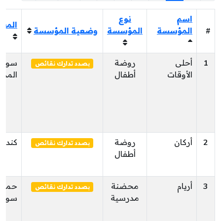
اسم
نوع
المعت
#
المؤسسة
المؤسسة
وضعية المؤسسة
1
أحلى
روضة
سوس
بصدد تدارك نقائص
الأوقات
أطفال
المدي
2
أركان
روضة
كندار
بصدد تدارك نقائص
أطفال
3
أريام
محضنة
حمام
بصدد تدارك نقائص
مدرسية
سوس