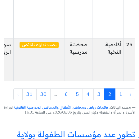
25
أكادمية
محضنة
سوس
بصدد تدارك نقائص
النخبة
مدرسية
الريا
›
31
30
...
6
5
4
3
2
1
‹
مصدر البيانات:
قائمات رياض ومحاضن الأطفال والمحاضن المدرسية القانونية
لوزارة
الأسرة والمرأة والطفولة وكبار السن بتاريخ 2026/08/06 على الساعة 16:31
تطور عدد مؤسسات الطفولة بولاية