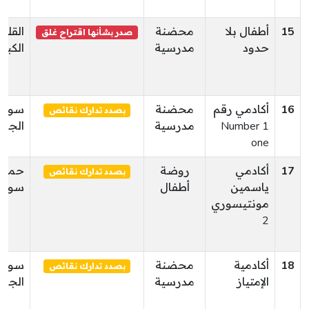
15
أطفال بلا
محضنة
القلع
صدر بشأنها اقتراح غلق
حدود
مدرسية
الكبر
16
أكادمي رقم
محضنة
سوس
بصدد تدارك نقائص
1 Number
مدرسية
الجوه
one
17
أكادمي
روضة
حمام
بصدد تدارك نقائص
ياسمين
أطفال
سوس
مونتيسوري
2
18
أكادمية
محضنة
سوس
بصدد تدارك نقائص
الإمتياز
مدرسية
الجوه