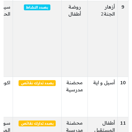
9
أزهار
روضة
سيدي
بصدد النشاط
الجنة2
أطفال
الحمي
10
أسيل و اية
محضنة
اكودة
بصدد تدارك نقائص
مدرسية
11
أطفال
محضنة
سوس
بصدد تدارك نقائص
المستقبل
مدرسية
المدي