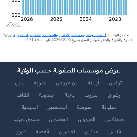
مصدر البيانات:
قائمات رياض ومحاضن الأطفال والمحاضن المدرسية القانونية
لوزارة
الأسرة والمرأة والطفولة وكبار السن بتاريخ 2026/08/06 على الساعة 16:31
عرض مؤسسات الطفولة حسب الولاية
تونس
أريانة
بن عروس
منوبة
نابل
زغوان
بنزرت
باجة
جندوبة
الكاف
سليانة
سوسة
المنستير
المهدية
صفاقس
القيروان
القصرين
سيدي بوزيد
قابس
مدنين
تطاوين
قفصة
توزر