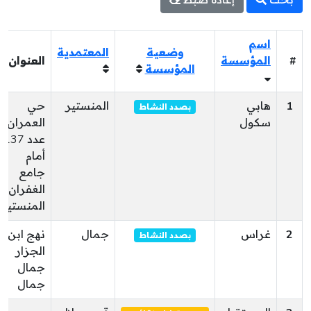
بحث
إعادة ضبط
اسم
وضعية
المعتمدية
#
المؤسسة
العنوان
المؤسسة
1
هابي
المنستير
حي
بصدد النشاط
سكول
العمران
عدد 137
أمام
جامع
الغفران
المنستير
2
غراس
جمال
نهج ابن
بصدد النشاط
الجزار
جمال
جمال