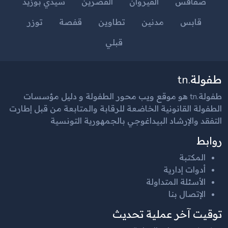
صفاقس
القيروان
القصرين
سيدي بوزيد
قابس
مدنين
تطاوين
قفصة
توزر
قبلي
طفولة.tn
طفولة.tn هو موقع ويب محور الطفولة و دليل مؤسسات
الطفولة القانونية الخاضعة للرقابة والمتابعة من قبل إطارت
التفقد والإرشاد البيداغوجي بالجمهورية التونسية
روابط
المكتبة
أدوات إدارية
الأسئلة المتداولة
الإتصال بنا
توقيت آخر عملية تحديث