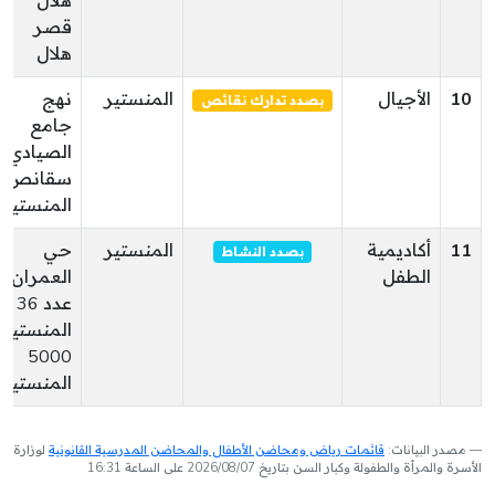
هلال
قصر
هلال
10
الأجيال
المنستير
نهج
بصدد تدارك نقائص
جامع
الصيادي
سقانص
المنستير
11
أكاديمية
المنستير
حي
بصدد النشاط
الطفل
العمران
عدد 36
المنستير
5000
المنستير
مصدر البيانات:
قائمات رياض ومحاضن الأطفال والمحاضن المدرسية القانونية
لوزارة
الأسرة والمرأة والطفولة وكبار السن بتاريخ 2026/08/07 على الساعة 16:31