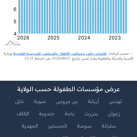
مصدر البيانات:
قائمات رياض ومحاضن الأطفال والمحاضن المدرسية القانونية
لوزارة
الأسرة والمرأة والطفولة وكبار السن بتاريخ 2026/08/07 على الساعة 16:31
عرض مؤسسات الطفولة حسب الولاية
تونس
أريانة
بن عروس
منوبة
نابل
زغوان
بنزرت
باجة
جندوبة
الكاف
سليانة
سوسة
المنستير
المهدية