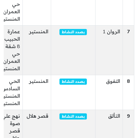
حي
العمران
المنستير
7
الروان 1
المنستير
عمارة
بصدد النشاط
الحبيب
8 شقة 1
حي
العمران
المنستير
8
التفوق
المنستير
الحي
بصدد النشاط
السادس
المنستير
المنستير
9
التألق
قصر هلال
نهج علي
بصدد النشاط
صوة
قصر