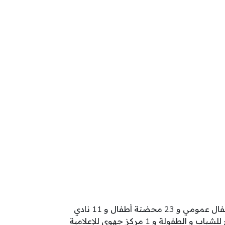
تنشط بولاية المنستير 574 مؤسسة طفولة تتوزع كالآتي: 320 روضة أطفال و 187 محضنة مدرسية و 25 نادي أطفال عمومي و 23 محضنة أطفال و 11 نادي
أطفال خاص و 2 فضاء طفولة مبكرة و 2 روضة عمومية و 1 نادي أطفال متنقل و 1 مركب طفولة و 1 مركز مندمج للشباب و الطفولة و 1 مركز جهوي للإعلامية