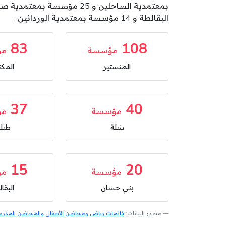
البقالطة و 14 مؤسسة بمعتمدية الوردانين .
83
108
مؤسسة
مؤ
المنستير
المكن
37
40
مؤسسة
مؤ
بنبلة
طبلب
15
20
مؤسسة
مؤ
بني حسان
البقا
مصدر البيانات:
قائمات رياض ومحاضن الأطفال والمحاضن المدرسية