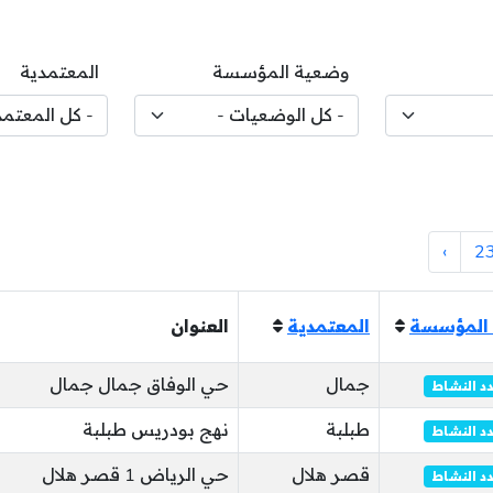
وضعية المؤسسة
المعتمدية
›
2
المؤسسة
المعتمدية
العنوان
جمال
حي الوفاق جمال جمال
د النشاط
طبلبة
نهج بودريس طبلبة
د النشاط
قصر هلال
حي الرياض 1 قصر هلال
د النشاط