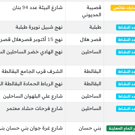
قصيبة
شارغ البيئة عدد 94 بنان
دارك نقائص
المديوني
طبلبة
نهج شبيل نويرة طبلبة
د النشاط
قصر هلال
نهج 15 أكتوبر قصرهلال قصر هلال
د النشاط
الساحلين
نهج الهادي خضر الساحلين ال
د النشاط
البقالطة
الشرف قرب الجامع البقالطة
د النشاط
البقالطة
نهج الرباط الحمادة البقالطة ال
د النشاط
الساحلين
شارع علي البلهوان الساحلين
د النشاط
الساحلين
شارع فرحات حشاد معتمر
د النشاط
بني حسان
شارع غرة جوان بني حسان بن
 اتمام المعاينة