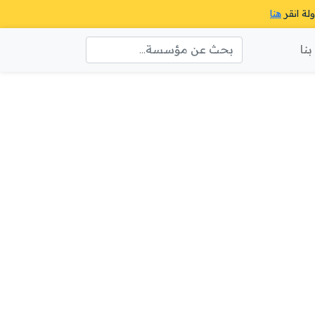
ولة انقر
هنا
نا