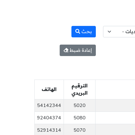
بحث
إعادة ضبط
الترقيم
الهاتف
البريدي
54142344
5020
92404374
5080
52914314
5070