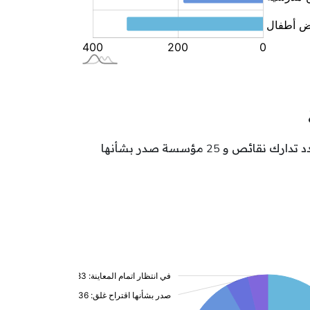
تتوزع مؤسسات الطفولة بولاية المنستير حسب وضعيتها كالآتي: 417 مؤسسة بصدد النشاط و 110 مؤسسة بصدد تدارك نقائص و 25 مؤسسة صدر بشأنها