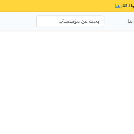
ولة انقر
هنا
نا