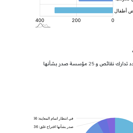
تتوزع مؤسسات الطفولة بولاية المنستير حسب وضعيتها كالآتي: 417 مؤسسة بصدد النشاط و 110 مؤسسة بصدد تدارك نقائص و 25 مؤسسة صدر بشأنها