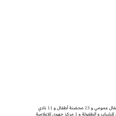
تنشط بولاية المنستير 573 مؤسسة طفولة تتوزع كالآتي: 319 روضة أطفال و 187 محضنة مدرسية و 25 نادي أطفال عمومي و 23 محضنة أطفال و 11 نادي
أطفال خاص و 2 فضاء طفولة مبكرة و 2 روضة عمومية و 1 نادي أطفال متنقل و 1 مركب طفولة و 1 مركز مندمج للشباب و الطفولة و 1 مركز جهوي للإعلامية