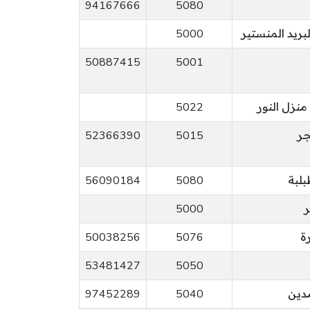
94167666
5080
بريد المنستير
5000
50887415
5001
منزل النور
5022
جر
5015
52366390
56090184
5080
ر
5000
رة
5076
50038256
53481427
5050
مدين
5040
97452289