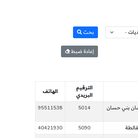
بحث
إعادة ضبط
الترقيم
الهاتف
البريدي
95511538
5014
قالطة
5090
40421930