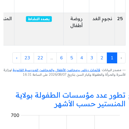
25
نجوم الغد
روضة
المنست
بصدد النشاط
أطفال
›
23
22
...
6
5
4
3
2
1
‹
مصدر البيانات:
قائمات رياض ومحاضن الأطفال والمحاضن المدرسية القانونية
لوزارة
الأسرة والمرأة والطفولة وكبار السن بتاريخ 2026/08/07 على الساعة 16:31
تطور عدد مؤسسات الطفولة بولاية
المنستير حسب الأشهر
مؤسسة