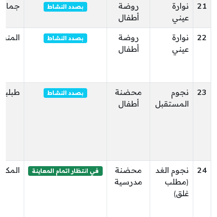
21
نوارة
روضة
جمال
بصدد النشاط
عيني
أطفال
22
نوارة
روضة
المنست
بصدد النشاط
عيني
أطفال
23
نجوم
محضنة
طبلبة
بصدد النشاط
المستقبل
أطفال
24
نجوم الغد
محضنة
المكني
في انتظار اتمام المعاينة
(مطلب
مدرسية
غلق)