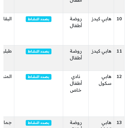
أطفال
10
هابي كيدز
روضة
البقال
بصدد النشاط
أطفال
11
هابي كيدز
روضة
طبلبة
بصدد النشاط
أطفال
12
هابي
نادي
المنست
بصدد النشاط
سكول
أطفال
خاص
13
هابي
روضة
جمال
بصدد النشاط