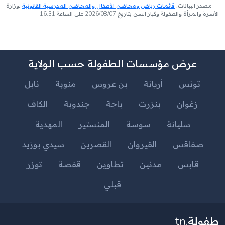
مصدر البيانات:
قائمات رياض ومحاضن الأطفال والمحاضن المدرسية القانونية
لوزارة
الأسرة والمرأة والطفولة وكبار السن بتاريخ 2026/08/07 على الساعة 16:31
عرض مؤسسات الطفولة حسب الولاية
تونس
أريانة
بن عروس
منوبة
نابل
زغوان
بنزرت
باجة
جندوبة
الكاف
سليانة
سوسة
المنستير
المهدية
صفاقس
القيروان
القصرين
سيدي بوزيد
قابس
مدنين
تطاوين
قفصة
توزر
قبلي
طفولة.tn