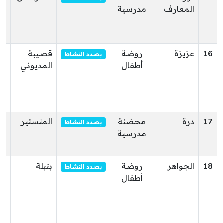
المعارف
مدرسية
ال
قص
هل
16
عزيزة
روضة
قصيبة
بصدد النشاط
أطفال
المديوني
ما
58
قص
ال
17
درة
محضنة
المنستير
نه
بصدد النشاط
مدرسية
في
ال
18
الجواهر
روضة
بنبلة
شا
بصدد النشاط
أطفال
عل
أب
طا
بن