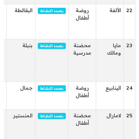
22
الألفة
روضة
البقالطة
ال
بصدد النشاط
أطفال
قر
ال
ال
23
مايا
محضنة
بنبلة
نه
بصدد النشاط
ومالك
مدرسية
بن
عا
بن
بن
24
الينابيع
روضة
جمال
ح
بصدد النشاط
أطفال
ال
جم
25
لامارال
محضنة
المنستير
نه
بصدد النشاط
أطفال
سا
بش
ال