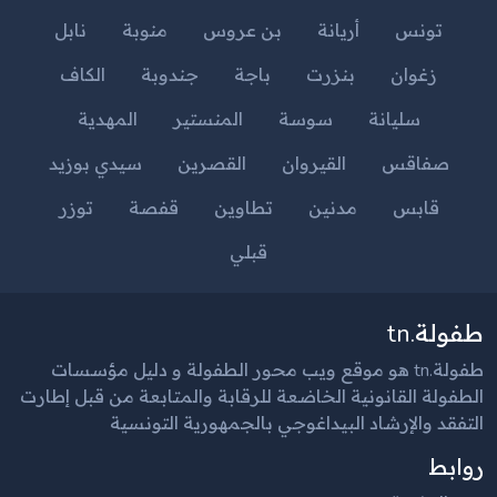
تونس
أريانة
بن عروس
منوبة
نابل
زغوان
بنزرت
باجة
جندوبة
الكاف
سليانة
سوسة
المنستير
المهدية
صفاقس
القيروان
القصرين
سيدي بوزيد
قابس
مدنين
تطاوين
قفصة
توزر
قبلي
طفولة.tn
طفولة.tn هو موقع ويب محور الطفولة و دليل مؤسسات
الطفولة القانونية الخاضعة للرقابة والمتابعة من قبل إطارت
التفقد والإرشاد البيداغوجي بالجمهورية التونسية
روابط