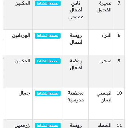
7
عميرة
نادي
المكنين
عم
بصدد النشاط
الفحول
أطفال
ال
عمومي
عم
ال
8
البراء
روضة
الوردانين
بصدد النشاط
أطفال
أف
ال
9
سجى
روضة
المكنين
أول
بصدد النشاط
أطفال
عز
عم
ال
10
انيستي
محضنة
جمال
6
بصدد النشاط
ايمان
مدرسية
اب
رش
جم
11
الصفاء
روضة
زرمدين
طر
بصدد النشاط