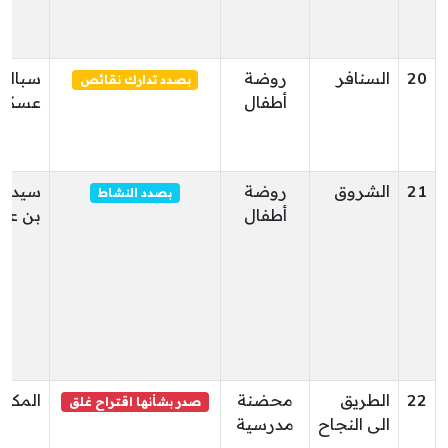
20
السنافر
روضة
سبالة أ
بصدد تدارك نقائص
أطفال
عسكر
21
الشروق
روضة
سيدي 
بصدد النشاط
أطفال
بن عو
22
الطريق
محضنة
المكن
صدر بشأنها اقتراح غلق
الى النجاح
مدرسية