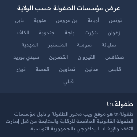
عرض مؤسسات الطفولة حسب الولاية
تونس
أريانة
بن عروس
منوبة
نابل
زغوان
بنزرت
باجة
جندوبة
الكاف
سليانة
سوسة
المنستير
المهدية
صفاقس
القيروان
القصرين
سيدي بوزيد
قابس
مدنين
تطاوين
قفصة
توزر
قبلي
طفولة.tn
طفولة.tn هو موقع ويب محور الطفولة و دليل مؤسسات
الطفولة القانونية الخاضعة للرقابة والمتابعة من قبل إطارت
التفقد والإرشاد البيداغوجي بالجمهورية التونسية