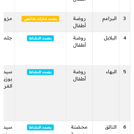
3
البراعم
روضة
مزونة
بصدد تدارك نقائص
أطفال
4
البلابل
روضة
جلمة
بصدد النشاط
أطفال
5
البهاء
روضة
سيدي
بصدد النشاط
أطفال
بوزيد
الغربي
6
التالق
محضنة
سيدي
بصدد النشاط