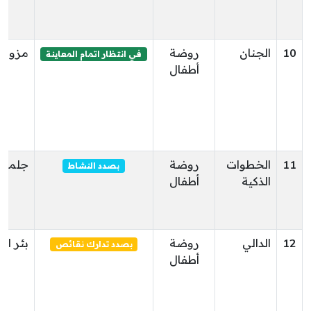
10
الجنان
روضة
مزونة
في انتظار اتمام المعاينة
أطفال
11
الخطوات
روضة
جلمة
بصدد النشاط
الذكية
أطفال
12
الدالي
روضة
بئر ال
بصدد تدارك نقائص
أطفال