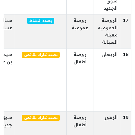
سوق
الجديد
17
الروضة
روضة
سبالة أ
بصدد النشاط
العمومية
عمومية
عسكر
مغيلة
السبالة
18
الريحان
روضة
سيدي 
بصدد تدارك نقائص
أطفال
بن عو
19
الزهور
روضة
سوق
بصدد تدارك نقائص
أطفال
جديد