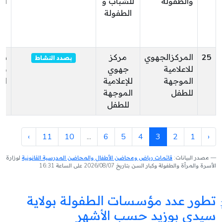
والطفولة
للشباب و
ال
الطفولة
25
المركزالجهوي
مركز
سي
بصدد النشاط
للاعلامية
جهوي
بو
الموجهة
للإعلامية
ال
للطفل
الموجهة
للطفل
›
11
10
...
6
5
4
3
2
1
‹
مصدر البيانات:
قائمات رياض ومحاضن الأطفال والمحاضن المدرسية القانونية
لوزارة
الأسرة والمرأة والطفولة وكبار السن بتاريخ 2026/08/07 على الساعة 16:31
تطور عدد مؤسسات الطفولة بولاية
سيدي بوزيد حسب الأشهر