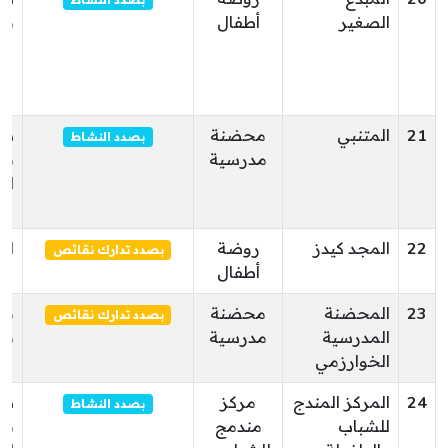
بصدد النشاط
الصغير
أطفال
بن
21
المتنبي
محضنة
سي
بصدد النشاط
مدرسية
بو
ال
22
المجد كيدز
روضة
ال
بصدد تدارك نقائص
أطفال
23
المحضنة
محضنة
من
بصدد تدارك نقائص
المدرسية
مدرسية
بو
الخوارزمي
24
المركز المندج
مركز
سي
بصدد النشاط
للشباب
مندمج
بو