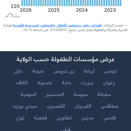
مصدر البيانات:
قائمات رياض ومحاضن الأطفال والمحاضن المدرسية القانونية
لوزارة
الأسرة والمرأة والطفولة وكبار السن بتاريخ 2026/08/07 على الساعة 16:31
عرض مؤسسات الطفولة حسب الولاية
تونس
أريانة
بن عروس
منوبة
نابل
زغوان
بنزرت
باجة
جندوبة
الكاف
سليانة
سوسة
المنستير
المهدية
صفاقس
القيروان
القصرين
سيدي بوزيد
قابس
مدنين
تطاوين
قفصة
توزر
قبلي