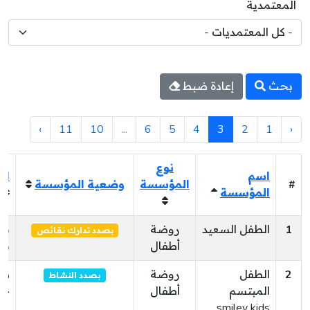
المعتمدية
بحث
إعادة ضبط
›
11
10
...
6
5
4
3
2
1
‹
نوع
اسم
ال
#
المؤسسة
وضعية المؤسسة
المؤسسة
1
الطفل السعيد
روضة
من
بصدد تدارك نقائص
أطفال
بو
2
الطفل
روضة
سو
بصدد النشاط
المبتسم
أطفال
جد
smiley kids