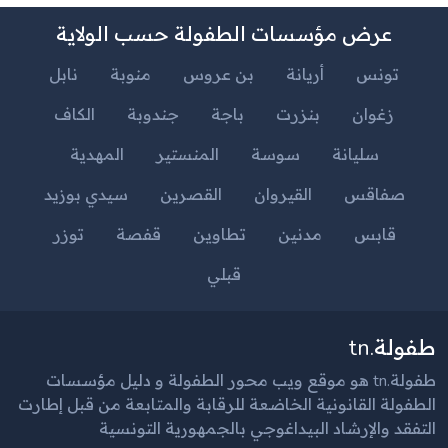
عرض مؤسسات الطفولة حسب الولاية
تونس
أريانة
بن عروس
منوبة
نابل
زغوان
بنزرت
باجة
جندوبة
الكاف
سليانة
سوسة
المنستير
المهدية
صفاقس
القيروان
القصرين
سيدي بوزيد
قابس
مدنين
تطاوين
قفصة
توزر
قبلي
طفولة.tn
طفولة.tn هو موقع ويب محور الطفولة و دليل مؤسسات
الطفولة القانونية الخاضعة للرقابة والمتابعة من قبل إطارت
التفقد والإرشاد البيداغوجي بالجمهورية التونسية