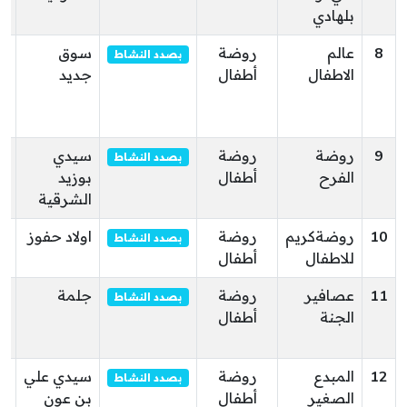
بلهادي
8
عالم
روضة
سوق
ال
بصدد النشاط
الاطفال
أطفال
جديد
ال
بو
سو
9
روضة
روضة
سيدي
ف
بصدد النشاط
الفرح
أطفال
بوزيد
الشرقية
10
روضةكريم
روضة
اولاد حفوز
أو
بصدد النشاط
للاطفال
أطفال
11
عصافير
روضة
جلمة
جل
بصدد النشاط
الجنة
أطفال
ال
ال
12
المبدع
روضة
سيدي علي
خ
بصدد النشاط
الصغير
أطفال
بن عون
ال