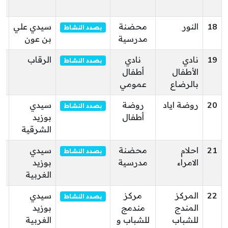
ال
18
النور
محضنة
سيدي علي
شا
بصدد النشاط
مدرسية
بن عون
عل
19
نادي
نادي
الرقاب
بصدد النشاط
الأطفال
أطفال
ال
بالرضاع
عمومي
20
روضة اياد
روضة
سيدي
ور
بصدد النشاط
أطفال
بوزيد
ال
الشرقية
ال
21
احلام
محضنة
سيدي
حي
بصدد النشاط
الامراء
مدرسية
بوزيد
ها
الغربية
بو
22
المركز
مركز
سيدي
شا
بصدد النشاط
المندج
مندمج
بوزيد
بو
للشباب
للشباب و
الغربية