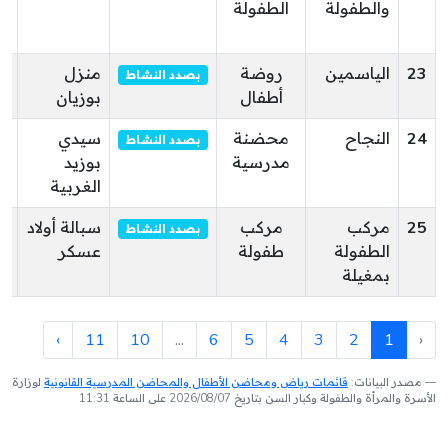
والطفولة
الطفولة
سي
ال
23
الياسمين
روضة
منزل
حي
بصدد النشاط
أطفال
بوزيان
بو
24
النجاح
محضنة
سيدي
حي
بصدد النشاط
مدرسية
بوزيد
بو
الغربية
ال
25
مركب
مركب
سبالة أولاد
ال
بصدد النشاط
الطفولة
طفولة
عسكر
ال
بمغيلة
›
11
10
...
6
5
4
3
2
1
‹
مصدر البيانات:
قائمات رياض ومحاضن الأطفال والمحاضن المدرسية القانونية
لوزارة
الأسرة والمرأة والطفولة وكبار السن بتاريخ 2026/08/07 على الساعة 11:31