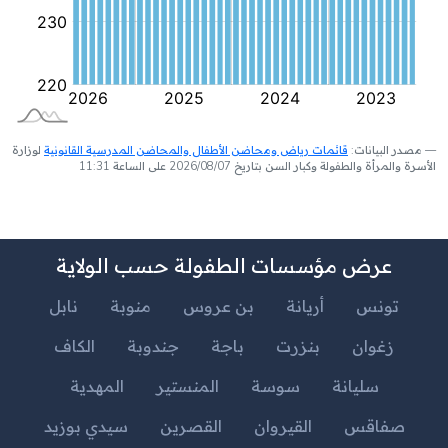
مصدر البيانات:
قائمات رياض ومحاضن الأطفال والمحاضن المدرسية القانونية
لوزارة
الأسرة والمرأة والطفولة وكبار السن بتاريخ 2026/08/07 على الساعة 11:31
عرض مؤسسات الطفولة حسب الولاية
تونس
أريانة
بن عروس
منوبة
نابل
زغوان
بنزرت
باجة
جندوبة
الكاف
سليانة
سوسة
المنستير
المهدية
صفاقس
القيروان
القصرين
سيدي بوزيد