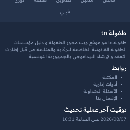
قابس
مدنين
تطاوين
قفصة
توزر
قبلي
طفولة.tn
طفولة.tn هو موقع ويب محور الطفولة و دليل مؤسسات
الطفولة القانونية الخاضعة للرقابة والمتابعة من قبل إطارت
التفقد والإرشاد البيداغوجي بالجمهورية التونسية
روابط
المكتبة
أدوات إدارية
الأسئلة المتداولة
الإتصال بنا
توقيت آخر عملية تحديث
2026/08/07 على الساعة 16:31