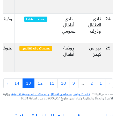
24
نادي
نادي
وذرف
بصدد النشاط
الاطفال
أطفال
وذرف
عمومي
25
نبراس
روضة
غنوش
بصدد تدارك نقائص
كيدز
أطفال
›
14
13
12
11
10
9
...
2
1
‹
مصدر البيانات:
قائمات رياض ومحاضن الأطفال والمحاضن المدرسية القانونية
لوزارة
الأسرة والمرأة والطفولة وكبار السن بتاريخ 2026/08/07 على الساعة 16:31