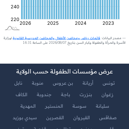
مصدر البيانات:
قائمات رياض ومحاضن الأطفال والمحاضن المدرسية القانونية
لوزارة
الأسرة والمرأة والطفولة وكبار السن بتاريخ 2026/08/07 على الساعة 16:31
عرض مؤسسات الطفولة حسب الولاية
تونس
أريانة
بن عروس
منوبة
نابل
زغوان
بنزرت
باجة
جندوبة
الكاف
سليانة
سوسة
المنستير
المهدية
صفاقس
القيروان
القصرين
سيدي بوزيد