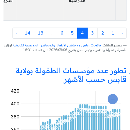
مدرسية
الغربية
›
14
13
...
6
5
4
3
2
1
‹
مصدر البيانات:
قائمات رياض ومحاضن الأطفال والمحاضن المدرسية القانونية
لوزارة
الأسرة والمرأة والطفولة وكبار السن بتاريخ 2026/08/06 على الساعة 16:31
تطور عدد مؤسسات الطفولة بولاية
قابس حسب الأشهر
مؤسسة