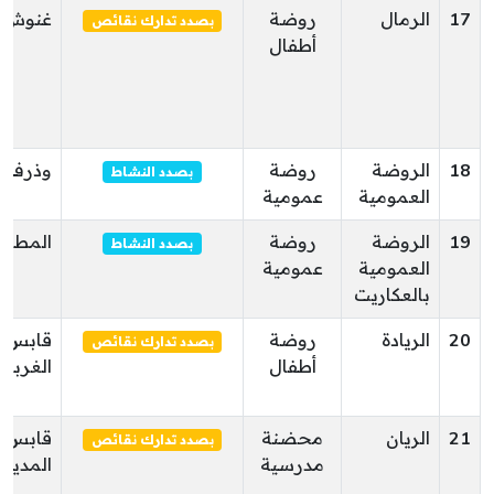
17
الرمال
روضة
غنوش
بصدد تدارك نقائص
أطفال
18
الروضة
روضة
وذرف
بصدد النشاط
العمومية
عمومية
19
الروضة
روضة
المطوي
بصدد النشاط
العمومية
عمومية
بالعكاريت
20
الريادة
روضة
قابس
بصدد تدارك نقائص
أطفال
الغربية
21
الريان
محضنة
قابس
بصدد تدارك نقائص
مدرسية
المدينة