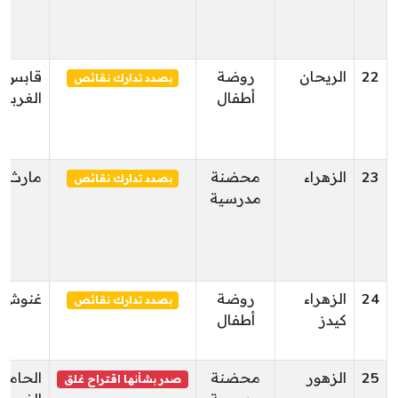
22
الريحان
روضة
قابس
بصدد تدارك نقائص
أطفال
الغربية
23
الزهراء
محضنة
مارث
بصدد تدارك نقائص
مدرسية
24
الزهراء
روضة
غنوش
بصدد تدارك نقائص
كيدز
أطفال
25
الزهور
محضنة
الحامة
صدر بشأنها اقتراح غلق