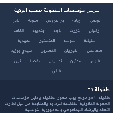
عرض مؤسسات الطفولة حسب الولاية
تونس
أريانة
بن عروس
منوبة
نابل
زغوان
بنزرت
باجة
جندوبة
الكاف
سليانة
سوسة
المنستير
المهدية
صفاقس
القيروان
القصرين
سيدي بوزيد
قابس
مدنين
تطاوين
قفصة
توزر
قبلي
طفولة.tn
طفولة.tn هو موقع ويب محور الطفولة و دليل مؤسسات
الطفولة القانونية الخاضعة للرقابة والمتابعة من قبل إطارت
التفقد والإرشاد البيداغوجي بالجمهورية التونسية