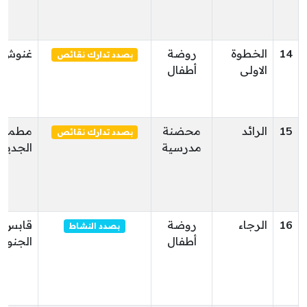
14
الخطوة
روضة
غنوش
بصدد تدارك نقائص
الاولى
أطفال
15
الرائد
محضنة
مطماط
بصدد تدارك نقائص
مدرسية
الجديدة
16
الرجاء
روضة
قابس
بصدد النشاط
أطفال
الجنوبي