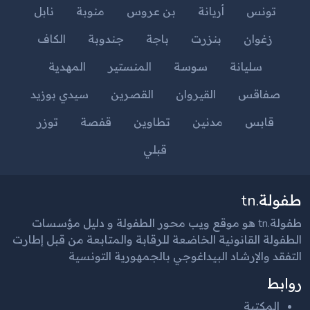
تونس
أريانة
بن عروس
منوبة
نابل
زغوان
بنزرت
باجة
جندوبة
الكاف
سليانة
سوسة
المنستير
المهدية
صفاقس
القيروان
القصرين
سيدي بوزيد
قابس
مدنين
تطاوين
قفصة
توزر
قبلي
طفولة.tn
طفولة.tn هو موقع ويب محور الطفولة و دليل مؤسسات
الطفولة القانونية الخاضعة للرقابة والمتابعة من قبل إطارت
التفقد والإرشاد البيداغوجي بالجمهورية التونسية
روابط
المكتبة