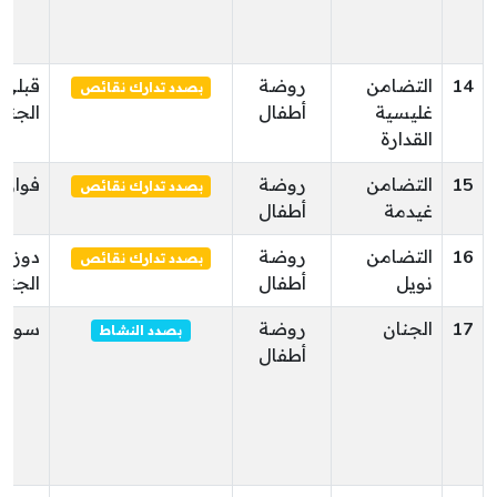
14
التضامن
روضة
قبلي
بصدد تدارك نقائص
غليسية
أطفال
الجنو
القدارة
15
التضامن
روضة
فوار
بصدد تدارك نقائص
غيدمة
أطفال
16
التضامن
روضة
دوز
بصدد تدارك نقائص
نويل
أطفال
الجنو
17
الجنان
روضة
سوق ا
بصدد النشاط
أطفال