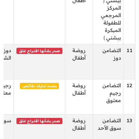
ببشني (
أطفال
المركز
المرجعي
للطفولة
المبكرة
ببشني )
11
التضامن
روضة
دوز
صدر بشأنها اقتراح غلق
دوز
أطفال
الشما
12
التضامن
روضة
رجيم
بصدد تدارك نقائص
رجيم
أطفال
معتو
معتوق
13
التضامن
روضة
سوق ا
صدر بشأنها اقتراح غلق
سوق الأحد
أطفال