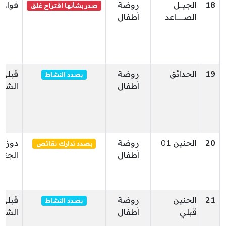
18
الجيـــل
روضة
فوار
صدر بشأنها اقتراح غلق
الصـــــــاعد
أطفال
19
الحدائق
روضة
قبلي
بصدد النشاط
أطفال
الشما
20
الحنين 01
روضة
دوز
بصدد تدارك نقائص
أطفال
الجنو
21
الحنين
روضة
قبلي
بصدد النشاط
قبلي
أطفال
الشما