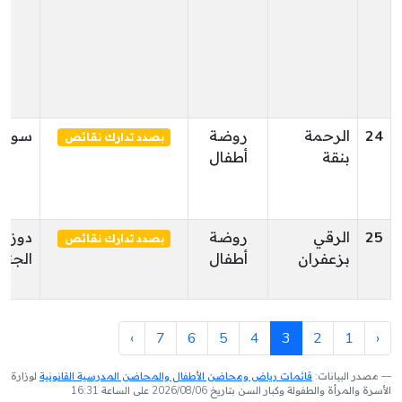
24
الرحمة
روضة
سوق ا
بصدد تدارك نقائص
بنقة
أطفال
25
الرقي
روضة
دوز
بصدد تدارك نقائص
بزعفران
أطفال
الجنو
›
7
6
5
4
3
2
1
‹
مصدر البيانات:
قائمات رياض ومحاضن الأطفال والمحاضن المدرسية القانونية
لوزارة
الأسرة والمرأة والطفولة وكبار السن بتاريخ 2026/08/06 على الساعة 16:31