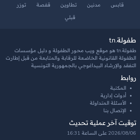
قابس
مدنين
تطاوين
قفصة
توزر
قبلي
طفولة.tn
طفولة.tn هو موقع ويب محور الطفولة و دليل مؤسسات
الطفولة القانونية الخاضعة للرقابة والمتابعة من قبل إطارت
التفقد والإرشاد البيداغوجي بالجمهورية التونسية
روابط
المكتبة
أدوات إدارية
الأسئلة المتداولة
الإتصال بنا
توقيت آخر عملية تحديث
2026/08/06 على الساعة 16:31