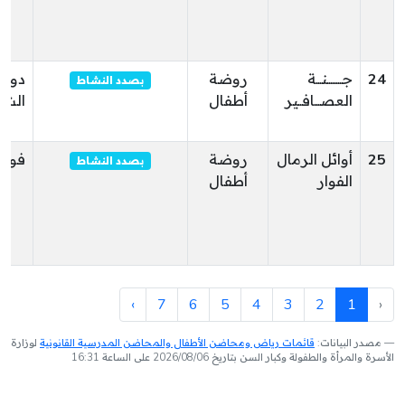
24
جــــــــنـــة
روضة
دوز
بصدد النشاط
العصـــافــير
أطفال
الشم
25
أوائل الرمال
روضة
فوار
بصدد النشاط
الفوار
أطفال
›
7
6
5
4
3
2
1
‹
مصدر البيانات:
قائمات رياض ومحاضن الأطفال والمحاضن المدرسية القانونية
لوزارة
الأسرة والمرأة والطفولة وكبار السن بتاريخ 2026/08/06 على الساعة 16:31