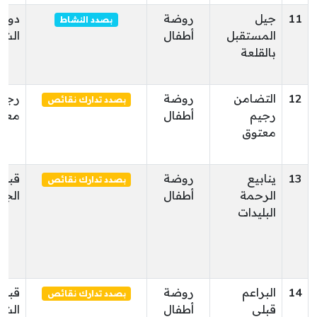
11
جيل
روضة
دوز
بصدد النشاط
المستقبل
أطفال
الشم
بالقلعة
12
التضامن
روضة
رجيم
بصدد تدارك نقائص
رجيم
أطفال
معت
معتوق
13
ينابيع
روضة
قبلي
بصدد تدارك نقائص
الرحمة
أطفال
الجن
البليدات
14
البراعم
روضة
قبلي
بصدد تدارك نقائص
قبلي
أطفال
الشم