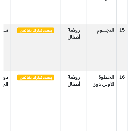
15
النجــــــوم
روضة
سوق 
بصدد تدارك نقائص
أطفال
16
الخطوة
روضة
دوز
بصدد تدارك نقائص
الأولى دوز
أطفال
الجن