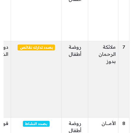
7
ملائكة
روضة
دوز
بصدد تدارك نقائص
الرحمان
أطفال
الشم
بدوز
8
الأمــــان
روضة
فوار
بصدد النشاط
أطفال