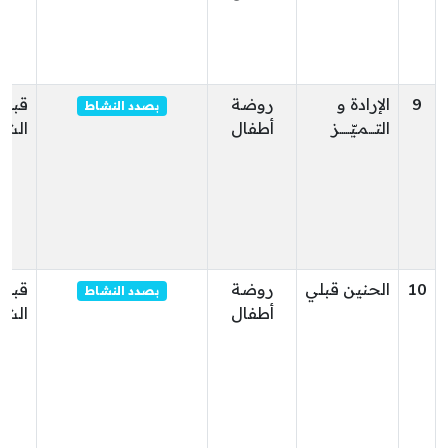
9
الإرادة و
روضة
قبلي
بصدد النشاط
التـــمـيّـــــز
أطفال
الشم
10
الحنين قبلي
روضة
قبلي
بصدد النشاط
أطفال
الشم