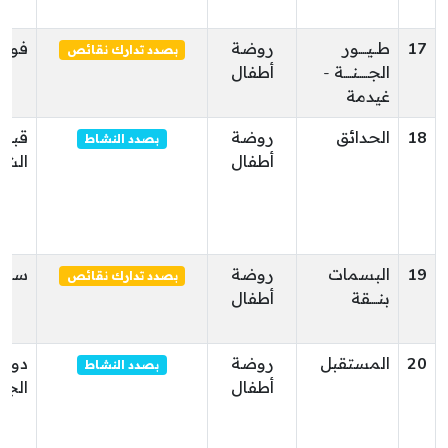
17
طــيــــور
روضة
فوار
بصدد تدارك نقائص
الجـــــنــــة -
أطفال
غيدمة
18
الحدائق
روضة
قبلي
بصدد النشاط
أطفال
الشم
19
البسمات
روضة
سوق 
بصدد تدارك نقائص
بنــــقة
أطفال
20
المستقبل
روضة
دوز
بصدد النشاط
أطفال
الجن