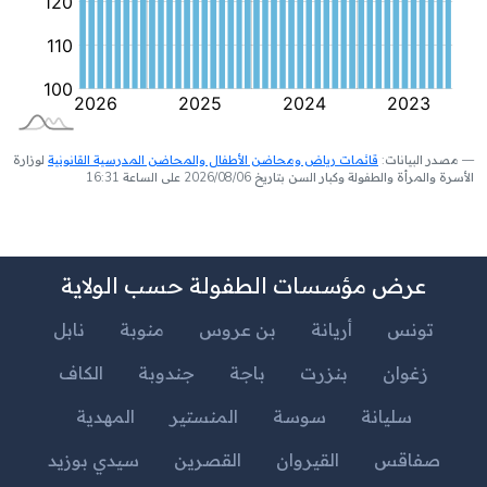
مصدر البيانات:
قائمات رياض ومحاضن الأطفال والمحاضن المدرسية القانونية
لوزارة
الأسرة والمرأة والطفولة وكبار السن بتاريخ 2026/08/06 على الساعة 16:31
عرض مؤسسات الطفولة حسب الولاية
تونس
أريانة
بن عروس
منوبة
نابل
زغوان
بنزرت
باجة
جندوبة
الكاف
سليانة
سوسة
المنستير
المهدية
صفاقس
القيروان
القصرين
سيدي بوزيد