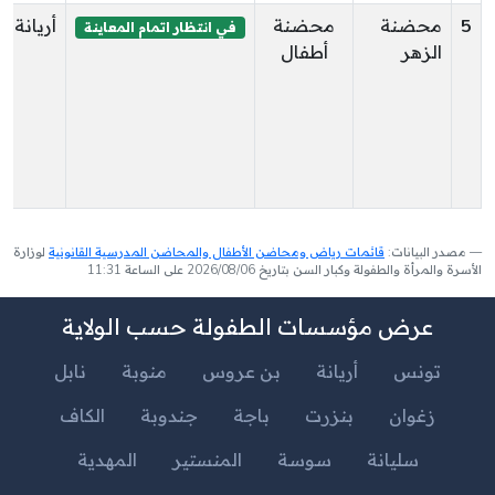
5
محضنة
محضنة
أريانة
في انتظار اتمام المعاينة
الزهر
أطفال
مصدر البيانات:
قائمات رياض ومحاضن الأطفال والمحاضن المدرسية القانونية
لوزارة
الأسرة والمرأة والطفولة وكبار السن بتاريخ 2026/08/06 على الساعة 11:31
عرض مؤسسات الطفولة حسب الولاية
تونس
أريانة
بن عروس
منوبة
نابل
زغوان
بنزرت
باجة
جندوبة
الكاف
سليانة
سوسة
المنستير
المهدية