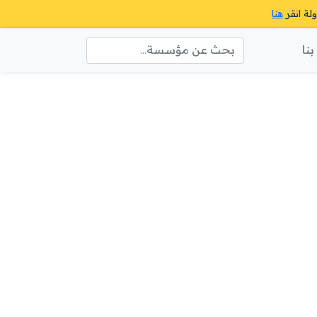
ولة انقر
هنا
نا