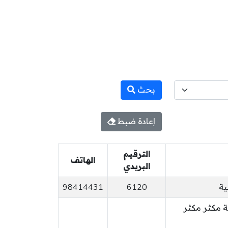
بحث
إعادة ضبط
الترقيم
الهاتف
البريدي
ية
6120
98414431
 مكثر مكثر