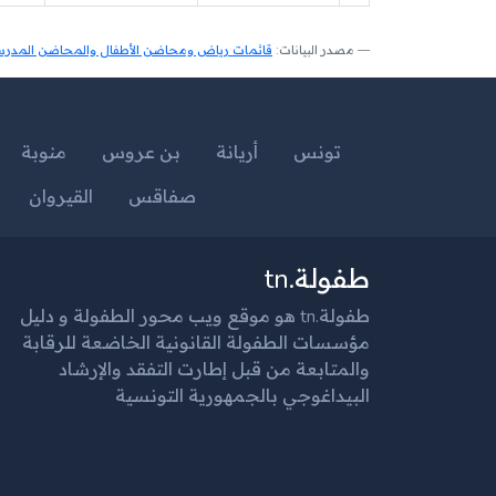
مصدر البيانات:
قائمات رياض ومحاضن الأطفال والمحاضن المدرسية
تونس
أريانة
بن عروس
منوبة
صفاقس
القيروان
طفولة.tn
طفولة.tn هو موقع ويب محور الطفولة و دليل
مؤسسات الطفولة القانونية الخاضعة للرقابة
والمتابعة من قبل إطارت التفقد والإرشاد
البيداغوجي بالجمهورية التونسية