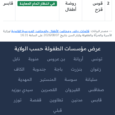
2
قوس
روضة
قابس
في انتظار اتمام المعاينة
قزح
أطفال
مصدر البيانات:
قائمات رياض ومحاضن الأطفال والمحاضن المدرسية القانونية
لوزارة
الأسرة والمرأة والطفولة وكبار السن بتاريخ 2026/08/07 على الساعة 16:31
عرض مؤسسات الطفولة حسب الولاية
تونس
أريانة
بن عروس
منوبة
نابل
زغوان
بنزرت
باجة
جندوبة
الكاف
سليانة
سوسة
المنستير
المهدية
صفاقس
القيروان
القصرين
سيدي بوزيد
قابس
مدنين
تطاوين
قفصة
توزر
قبلي