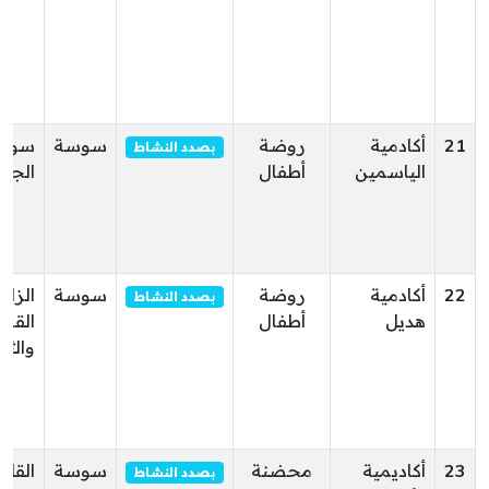
21
أكادمية
روضة
سوسة
سوس
بصدد النشاط
الياسمين
أطفال
الجو
22
أكادمية
روضة
سوسة
الزاو
بصدد النشاط
هديل
أطفال
القص
والثر
23
أكاديمية
محضنة
سوسة
القلع
بصدد النشاط