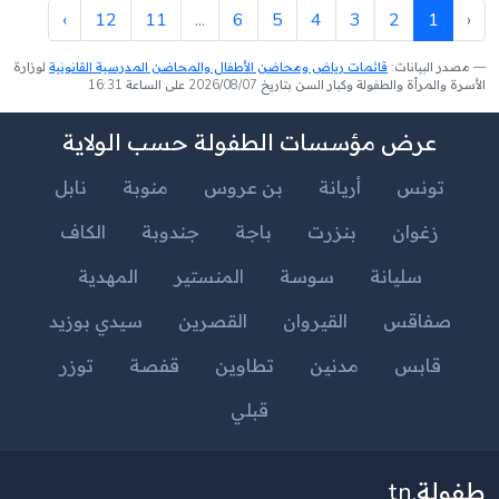
›
12
11
...
6
5
4
3
2
1
‹
مصدر البيانات:
قائمات رياض ومحاضن الأطفال والمحاضن المدرسية القانونية
لوزارة
الأسرة والمرأة والطفولة وكبار السن بتاريخ 2026/08/07 على الساعة 16:31
عرض مؤسسات الطفولة حسب الولاية
تونس
أريانة
بن عروس
منوبة
نابل
زغوان
بنزرت
باجة
جندوبة
الكاف
سليانة
سوسة
المنستير
المهدية
صفاقس
القيروان
القصرين
سيدي بوزيد
قابس
مدنين
تطاوين
قفصة
توزر
قبلي
طفولة.tn