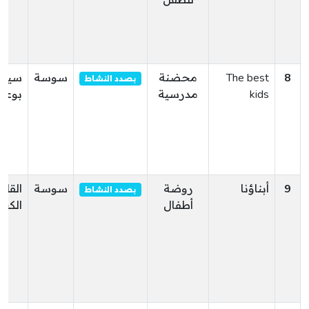
للطفل
8
The best
محضنة
سوسة
سيد
بصدد النشاط
kids
مدرسية
بوعل
9
أبناؤنا
روضة
سوسة
القلع
بصدد النشاط
أطفال
الكبر