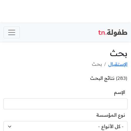
طفولة
.tn
بحث
الإستقبال
بحث
(283) نتائج البحث
الإسم
نوع المؤسسة