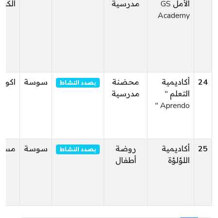
الأمل GS
مدرسية
الكبر
Academy
24
أكاديمية
محضنة
سوسة
اكودة
بصدد النشاط
التعلم "
مدرسية
Aprendo "
25
أكاديمية
روضة
سوسة
مساك
بصدد النشاط
اللؤلؤة
أطفال