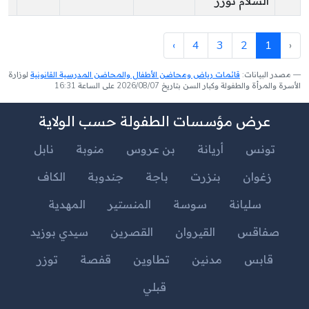
السلام توزر
›
4
3
2
1
‹
مصدر البيانات:
قائمات رياض ومحاضن الأطفال والمحاضن المدرسية القانونية
لوزارة
الأسرة والمرأة والطفولة وكبار السن بتاريخ 2026/08/07 على الساعة 16:31
عرض مؤسسات الطفولة حسب الولاية
تونس
أريانة
بن عروس
منوبة
نابل
زغوان
بنزرت
باجة
جندوبة
الكاف
سليانة
سوسة
المنستير
المهدية
صفاقس
القيروان
القصرين
سيدي بوزيد
قابس
مدنين
تطاوين
قفصة
توزر
قبلي