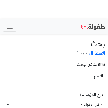
طفولة
.tn
بحث
الإستقبال
بحث
(88) نتائج البحث
الإسم
نوع المؤسسة