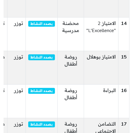
14
الامتياز 2
محضنة
توزر
توز
بصدد النشاط
"L'Excellence"
مدرسية
15
الامتياز بوهلال
روضة
توزر
دق
بصدد النشاط
أطفال
16
البراءة
روضة
توزر
تم
بصدد النشاط
أطفال
17
التضامن
روضة
توزر
دق
بصدد النشاط
الاجتماعي
أطفال