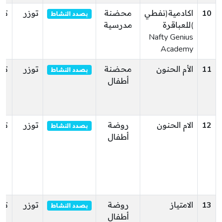
10
اكادمية(نفطي
محضنة
توزر
توز
بصدد النشاط
)للعباقرة
مدرسية
Nafty Genius
Academy
11
الأم الحنون
محضنة
توزر
توز
بصدد النشاط
أطفال
12
الام الحنون
روضة
توزر
توز
بصدد النشاط
أطفال
13
الامتياز
روضة
توزر
توز
بصدد النشاط
أطفال