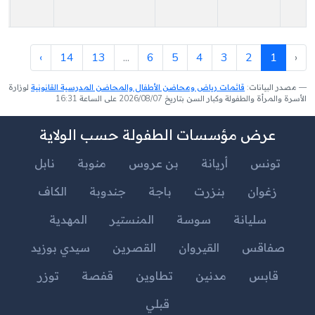
›
14
13
...
6
5
4
3
2
1
‹
مصدر البيانات:
قائمات رياض ومحاضن الأطفال والمحاضن المدرسية القانونية
لوزارة
الأسرة والمرأة والطفولة وكبار السن بتاريخ 2026/08/07 على الساعة 16:31
عرض مؤسسات الطفولة حسب الولاية
تونس
أريانة
بن عروس
منوبة
نابل
زغوان
بنزرت
باجة
جندوبة
الكاف
سليانة
سوسة
المنستير
المهدية
صفاقس
القيروان
القصرين
سيدي بوزيد
قابس
مدنين
تطاوين
قفصة
توزر
قبلي