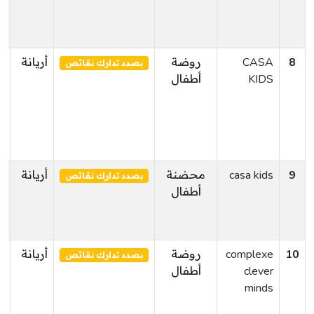
8
CASA
روضة
أريانة
س
بصدد تدارك نقائص
KIDS
أطفال
9
casa kids
محضنة
أريانة
س
بصدد تدارك نقائص
أطفال
10
complexe
روضة
أريانة
أ
بصدد تدارك نقائص
clever
أطفال
ا
minds