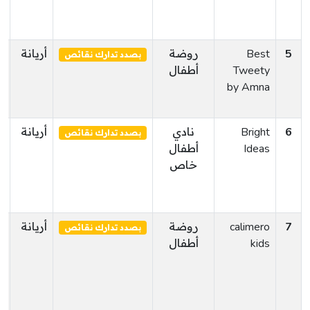
5
Best
روضة
أريانة
ر
بصدد تدارك نقائص
Tweety
أطفال
by Amna
6
Bright
نادي
أريانة
أ
بصدد تدارك نقائص
Ideas
أطفال
ا
خاص
7
calimero
روضة
أريانة
أ
بصدد تدارك نقائص
kids
أطفال
ا