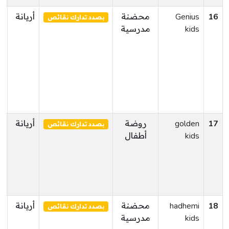
16
Genius
محضنة
أريانة
س
بصدد تدارك نقائص
kids
مدرسية
ث
17
golden
روضة
أريانة
س
بصدد تدارك نقائص
kids
أطفال
18
hadhemi
محضنة
أريانة
أ
بصدد تدارك نقائص
kids
مدرسية
ا