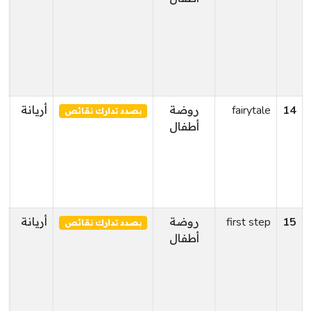
14
fairytale
روضة
أريانة
س
بصدد تدارك نقائص
أطفال
15
first step
روضة
أريانة
ر
بصدد تدارك نقائص
أطفال