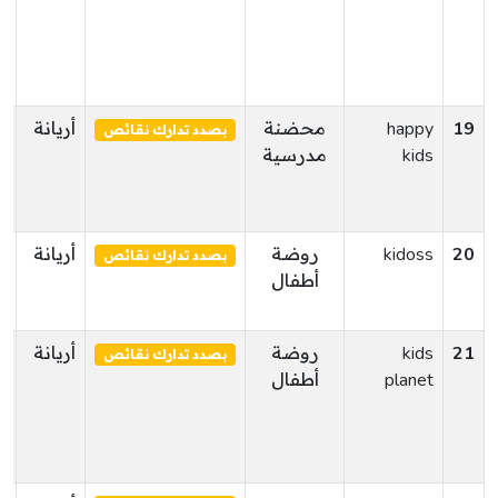
19
happy
محضنة
أريانة
ا
بصدد تدارك نقائص
kids
مدرسية
20
kidoss
روضة
أريانة
أ
بصدد تدارك نقائص
أطفال
ا
21
kids
روضة
أريانة
ر
بصدد تدارك نقائص
planet
أطفال