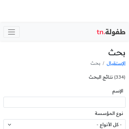
طفولة
.tn
بحث
الإستقبال
بحث
(334) نتائج البحث
الإسم
نوع المؤسسة