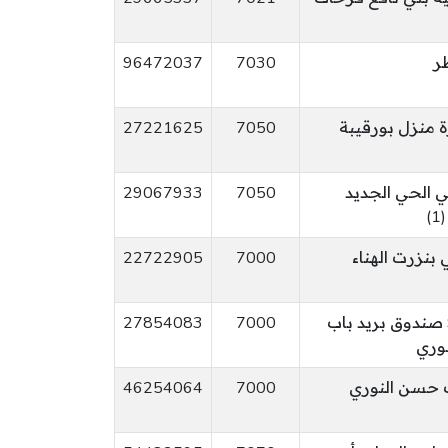
ر
7030
96472037
ة منزل بورقيبة
7050
27221625
بي الحي الجديد
7050
29067933
)
22722905
7000
عدد30 نهج اسبانيا99 صندوق بريد باب
7000
27854083
وري
46254064
7000