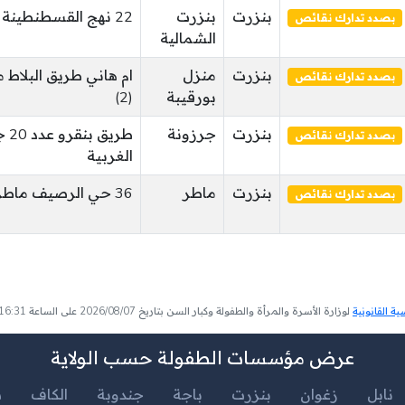
بنزرت
بنزرت
22 نهج القسطنطينة بنزرت حسن النوري
بصدد تدارك نقائص
الشمالية
بنزرت
منزل
ام هاني طريق البلاط 
بصدد تدارك نقائص
بورقيبة
(2)
بنزرت
جرزونة
طري
بصدد تدارك نقائص
الغربية
بنزرت
ماطر
36 حي الرصيف ماطر ماطر
بصدد تدارك نقائص
 القانونية
لوزارة الأسرة والمرأة والطفولة وكبار السن بتاريخ 2026/08/07 على الساعة 16:31
عرض مؤسسات الطفولة حسب الولاية
نابل
زغوان
بنزرت
باجة
جندوبة
الكاف
س