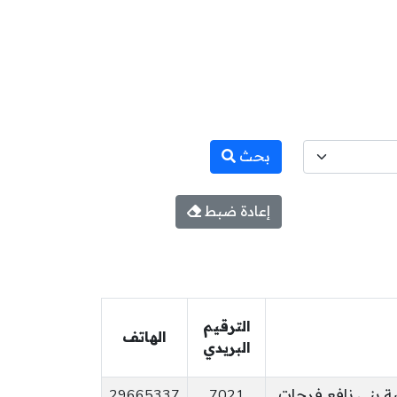
بحث
إعادة ضبط
الترقيم
الهاتف
البريدي
ية بني نافع فرحات
7021
29665337