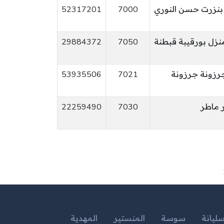
52317201
7000
منزل بورقيبة قبطنة
7050
29884372
ق بنقرو عدد 20 جرزونة جرزونة
7021
53935506
22259490
7030
ليانة
سوسة
المنستير
المهدية