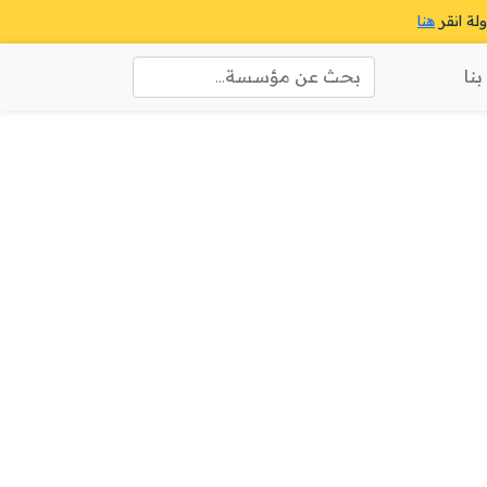
ولة انقر
هنا
نا