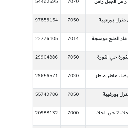
راس الجبل رأس
7070
54482595
ن منزل بورقيبة
7050
97853154
 غار الملح عوسجة
7014
22776405
ثورة حي الثورة
7050
29904886
29656571
7030
 منزل بورقيبة
7050
55749708
لجلاء
7000
20988132