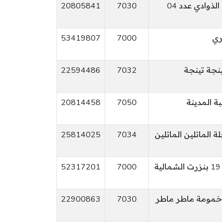
شارع الشهيد الصادق الذوادي عدد 04
7030
20805841
ري
7000
53419807
22594486
7032
ة المدينة
7050
20814458
 الماتلين الماتلين
7034
25814025
نهج الطاهر صفر عدد 19 بنزرت الشمالية
7000
52317201
22900863
7030