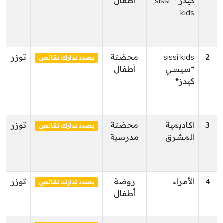
كيدز **sissi
أطفال
kids
2
sissi kids
محضنة
توزر
بصدد تدارك نقائص
*سيسي
أطفال
كيدز*
3
اكاديمية
محضنة
توزر
بصدد تدارك نقائص
المشرق
مدرسية
4
الأمراء
روضة
توزر
بصدد تدارك نقائص
أطفال