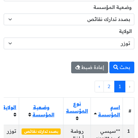
وضعية المؤسسة
الولاية
بحث
إعادة ضبط
›
2
1
‹
نوع
اسم
وضعية
الولاية
#
المؤسسة
المؤسسة
المؤسسة
1
**سيسي
روضة
توزر
بصدد تدارك نقائص