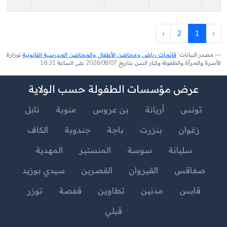
›
2
1
‹
مصدر البيانات:
قائمات رياض ومحاضن الأطفال والمحاضن المدرسية القانونية
لوزارة
الأسرة والمرأة والطفولة وكبار السن بتاريخ 2026/08/07 على الساعة 16:31
عرض مؤسسات الطفولة حسب الولاية
تونس
أريانة
بن عروس
منوبة
نابل
زغوان
بنزرت
باجة
جندوبة
الكاف
سليانة
سوسة
المنستير
المهدية
صفاقس
القيروان
القصرين
سيدي بوزيد
قابس
مدنين
تطاوين
قفصة
توزر
قبلي