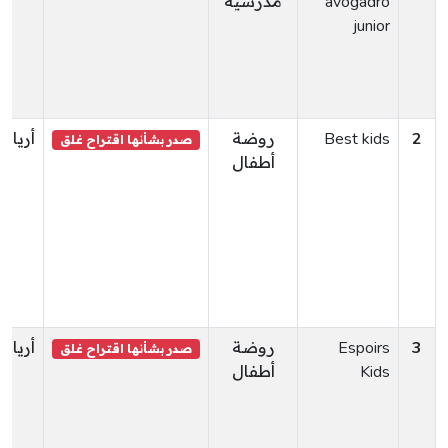
avogadro
مدرسية
junior
2
Best kids
روضة
أريانة
صدر بشأنها اقتراح غلق
أطفال
3
Espoirs
روضة
أريانة
صدر بشأنها اقتراح غلق
Kids
أطفال