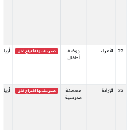
22
الأمراء
روضة
أريانة
صدر بشأنها اقتراح غلق
أطفال
23
الإرادة
محضنة
أريانة
صدر بشأنها اقتراح غلق
مدرسية