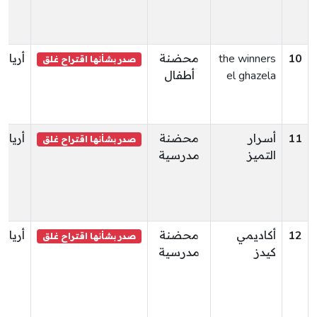
10
the winners
محضنة
أريانة
صدر بشأنها اقتراح غلق
el ghazela
أطفال
11
أسرار
محضنة
أريانة
صدر بشأنها اقتراح غلق
التميز
مدرسية
12
أكاديمي
محضنة
أريانة
صدر بشأنها اقتراح غلق
كيدز
مدرسية