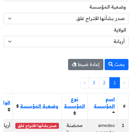
وضعية المؤسسة
الولاية
بحث
إعادة ضبط
›
3
2
1
‹
اسم
نوع
الولاي
#
المؤسسة
المؤسسة
وضعية المؤسسة
1
amedeo
محضنة
أريانة
صدر بشأنها اقتراح غلق