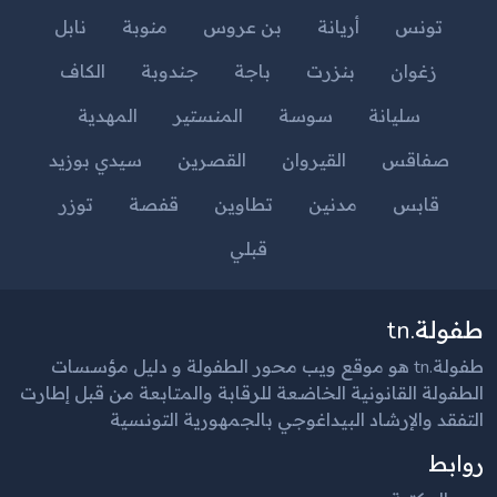
تونس
أريانة
بن عروس
منوبة
نابل
زغوان
بنزرت
باجة
جندوبة
الكاف
سليانة
سوسة
المنستير
المهدية
صفاقس
القيروان
القصرين
سيدي بوزيد
قابس
مدنين
تطاوين
قفصة
توزر
قبلي
طفولة.tn
طفولة.tn هو موقع ويب محور الطفولة و دليل مؤسسات
الطفولة القانونية الخاضعة للرقابة والمتابعة من قبل إطارت
التفقد والإرشاد البيداغوجي بالجمهورية التونسية
روابط