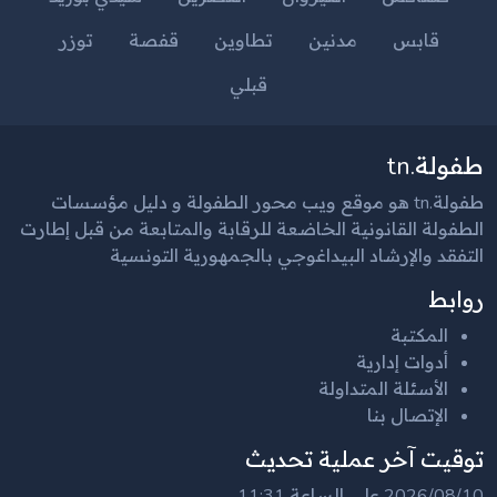
قابس
مدنين
تطاوين
قفصة
توزر
قبلي
طفولة.tn
طفولة.tn هو موقع ويب محور الطفولة و دليل مؤسسات
الطفولة القانونية الخاضعة للرقابة والمتابعة من قبل إطارت
التفقد والإرشاد البيداغوجي بالجمهورية التونسية
روابط
المكتبة
أدوات إدارية
الأسئلة المتداولة
الإتصال بنا
توقيت آخر عملية تحديث
2026/08/10 على الساعة 11:31