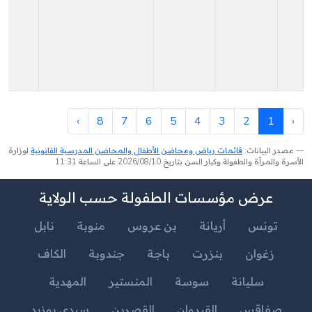
›
8
7
6
5
4
3
2
1
‹
مصدر البيانات:
قائمات رياض ومحاضن الأطفال والمحاضن المدرسية القانونية
لوزارة
الأسرة والمرأة والطفولة وكبار السن بتاريخ 2026/08/10 على الساعة 11:31
عرض مؤسسات الطفولة حسب الولاية
تونس
أريانة
بن عروس
منوبة
نابل
زغوان
بنزرت
باجة
جندوبة
الكاف
سليانة
سوسة
المنستير
المهدية
صفاقس
القيروان
القصرين
سيدي بوزيد