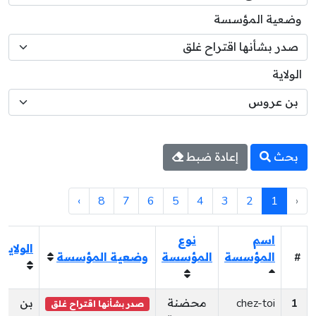
وضعية المؤسسة
الولاية
بحث
إعادة ضبط
›
8
7
6
5
4
3
2
1
‹
اسم
نوع
الولاية
#
المؤسسة
المؤسسة
وضعية المؤسسة
1
chez-toi
محضنة
بن
صدر بشأنها اقتراح غلق