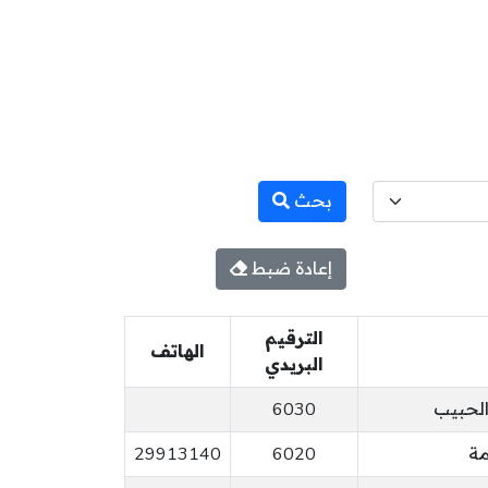
بحث
إعادة ضبط
الترقيم
الهاتف
البريدي
الحبيب
6030
مة
6020
29913140