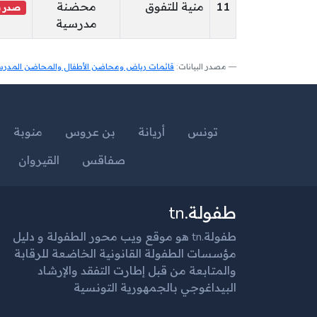
11
منية للتفوق
محضنة
صدر ب
مدرسية
مصدر البيانات:
قائمات رياض ومحاضن الأطفال والمحاضن المدرسية
تونس
أريانة
بن عروس
منوبة
صفاقس
القيروان
طفولة.tn
طفولة.tn هو موقع ويب محور الطفولة و دليل
مؤسسات الطفولة القانونية الخاضعة للرقابة
والمتابعة من قبل إطارت التفقد والإرشاد
البيداغوجي بالجمهورية التونسية