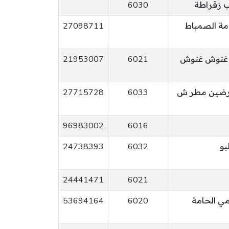
ب زقراطة
6030
27098711
م غنوش غنوش
6021
21953007
مرضين مطر ش
6033
27715728
96983002
6016
بو
6032
24738393
24441471
6021
ي الحامة
6020
53694164