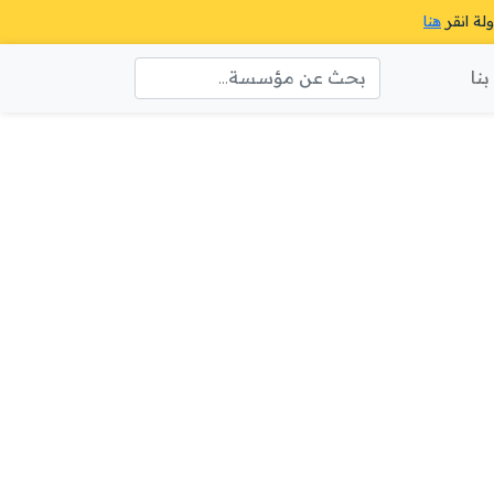
ولة انقر
هنا
نا