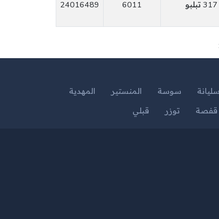
24016489
6011
ليانة
سوسة
المنستير
المهدية
قفصة
توزر
قبلي