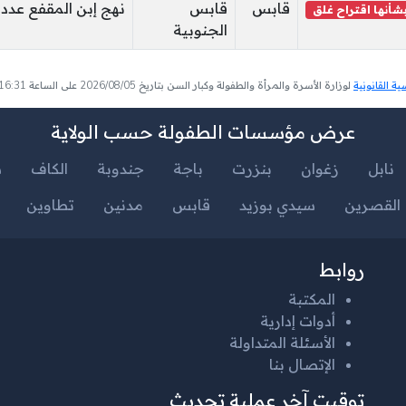
قابس
قابس
نهج إبن المقفع عدد 317 تبلبو
شأنها اقتراح غلق
الجنوبية
 القانونية
لوزارة الأسرة والمرأة والطفولة وكبار السن بتاريخ 2026/08/05 على الساعة 16:31
عرض مؤسسات الطفولة حسب الولاية
نابل
زغوان
بنزرت
باجة
جندوبة
الكاف
س
القصرين
سيدي بوزيد
قابس
مدنين
تطاوين
روابط
المكتبة
أدوات إدارية
الأسئلة المتداولة
الإتصال بنا
توقيت آخر عملية تحديث