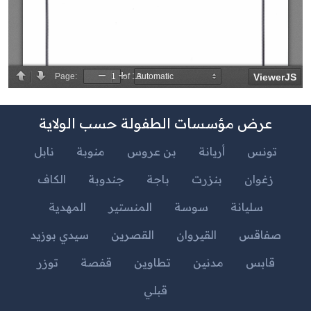
عرض مؤسسات الطفولة حسب الولاية
تونس
أريانة
بن عروس
منوبة
نابل
زغوان
بنزرت
باجة
جندوبة
الكاف
سليانة
سوسة
المنستير
المهدية
صفاقس
القيروان
القصرين
سيدي بوزيد
قابس
مدنين
تطاوين
قفصة
توزر
قبلي