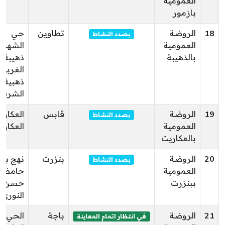
العمومية
بازمور
18
الروضة
تطاوين
حي
بصدد النشاط
العمومية
الشهداء
بالذهيبة
ذهيبة
الغربية
ذهبية
الشرقي
19
الروضة
قابس
العكاري
بصدد النشاط
العمومية
العكاري
بالعكاريت
20
الروضة
بنزرت
نهج با
بصدد النشاط
العمومية
حامضة
ببنزرت
حسن
النوري
21
الروضة
باجة
الحي
في انتظار اتمام المعاينة