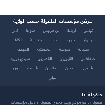
عرض مؤسسات الطفولة حسب الولاية
تونس
أريانة
بن عروس
منوبة
نابل
زغوان
بنزرت
باجة
جندوبة
الكاف
سليانة
سوسة
المنستير
المهدية
صفاقس
القيروان
القصرين
سيدي بوزيد
قابس
مدنين
تطاوين
قفصة
توزر
قبلي
طفولة.tn
طفولة.tn هو موقع ويب محور الطفولة و دليل مؤسسات