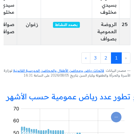
بسيدي
سيدي
مخلوف
مخلوف
25
الروضة
زغوان
صواف
بصدد النشاط
العمومية
صواف
بصواف
›
3
2
1
‹
مصدر البيانات:
قائمات رياض ومحاضن الأطفال والمحاضن المدرسية القانونية
لوزارة
الأسرة والمرأة والطفولة وكبار السن بتاريخ 2026/08/05 على الساعة 16:31
تطور عدد رياض عمومية حسب الأشهر
روضة
عمومية