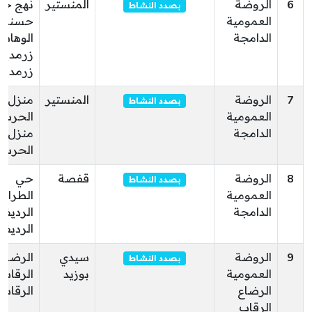
6
الروضة
المنستير
نهج ح
بصدد النشاط
العمومية
حسني ع
الدامجة
الوهاب
زرمدين
زرمدين
7
الروضة
المنستير
منزل
بصدد النشاط
العمومية
الحرب
الدامجة
منزل
الحرب
8
الروضة
قفصة
حي
بصدد النشاط
العمومية
الطرابل
الدامجة
الرديف
الرديف
9
الروضة
سيدي
الرضاع
بصدد النشاط
العمومية
بوزيد
الرقاب
الرضاع
الرقاب
الرقاب