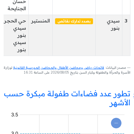
حسان
الجنايحة
3
سيدي
المنستير
حي الحجر
بصدد تدارك نقائص
بنور
سيدي
بنور
سيدي
بنور
مصدر البيانات:
قائمات رياض ومحاضن الأطفال والمحاضن المدرسية القانونية
لوزارة
الأسرة والمرأة والطفولة وكبار السن بتاريخ 2026/08/05 على الساعة 16:31
تطور عدد فضاءات طفولة مبكرة حسب
الأشهر
فضاء
طفولة
مبكرة