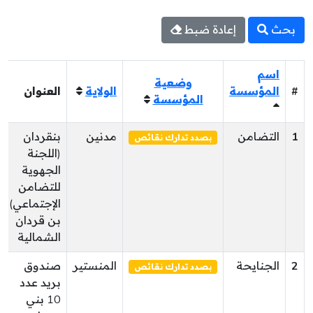
بحث
إعادة ضبط
اسم
وضعية
#
المؤسسة
الولاية
العنوان
المؤسسة
1
التضامن
مدنين
بنقردان
بصدد تدارك نقائص
(اللجنة
الجهوية
للتضامن
الإجتماعي)
بن قردان
الشمالية
2
الجنايحة
المنستير
صندوق
بصدد تدارك نقائص
بريد عدد
10 بني