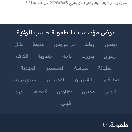
الأسرة والمرأة والطفولة وكبار السن بتاريخ 2026/08/05 على الساعة 16:31
عرض مؤسسات الطفولة حسب الولاية
تونس
أريانة
بن عروس
منوبة
نابل
زغوان
بنزرت
باجة
جندوبة
الكاف
سليانة
سوسة
المنستير
المهدية
صفاقس
القيروان
القصرين
سيدي بوزيد
قابس
مدنين
تطاوين
قفصة
توزر
قبلي
طفولة.tn