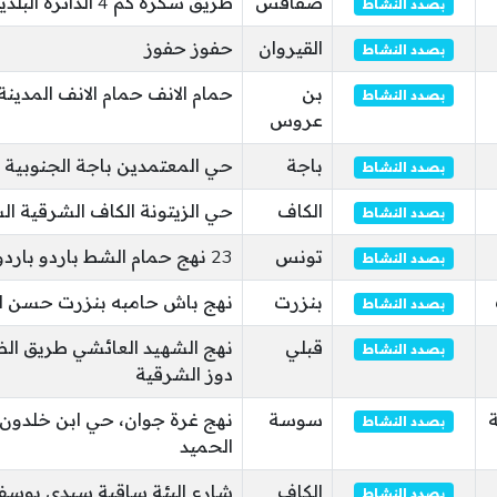
صفاقس
طريق سكرة كم 4 الدائرة البلدية حي الحبيب
بصدد النشاط
القيروان
حفوز حفوز
بصدد النشاط
بن
حمام الانف حمام الانف المدينة
بصدد النشاط
عروس
باجة
حي المعتمدين باجة الجنوبية
بصدد النشاط
الكاف
حي الزيتونة الكاف الشرقية ا
بصدد النشاط
تونس
23 نهج حمام الشط باردو باردو
بصدد النشاط
بنزرت
نهج باش حامبه بنزرت حسن ا
بصدد النشاط
قبلي
نهج الشهيد العائشي طريق ال
بصدد النشاط
دوز الشرقية
ة
سوسة
نهج غرة جوان، حي ابن خلدون
بصدد النشاط
الحميد
الكاف
شارع البئة ساقية سيدي يوس
بصدد النشاط