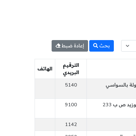
بحث
إعادة ضبط
الترقيم
الهاتف
البريدي
ولة بالسواسي
5140
شارع الحبيب بورقيبة سيدي بوزيد ص ب 233
9100
1142