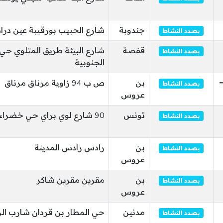
جندوبة
شارع الحبيب بورقيبة عين دراه
بصدد النشاط
قفصة
شارع البيئة طريق المتلوي ح
بصدد النشاط
الجنوبية
=
بن
ص ب 94 زاوية مرناق مرناق
بصدد النشاط
عروس
تونس
90 شارع لوي براي حي خضراء حي الخضراء
بصدد النشاط
بن
رادس رادس المدينة
بصدد النشاط
عروس
بن
مقرين مقرين شاكر
بصدد النشاط
عروس
مدنين
حي المطار بن قردان شارب ال
بصدد النشاط