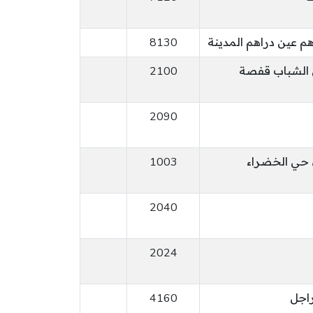
م عين دراهم المدينة
8130
ي الشباب قفصة
2100
2090
1003
2040
2024
راجل
4160