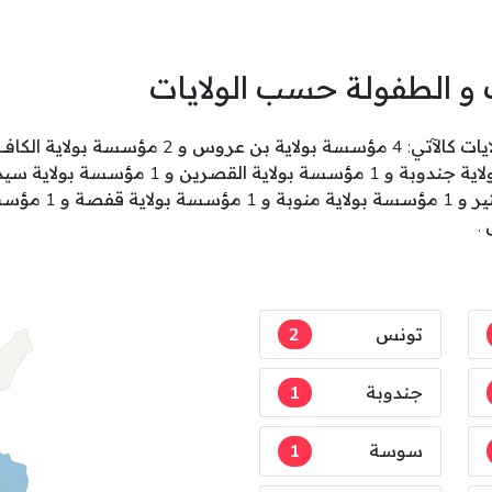
 و الطفولة حسب الولايات
تونس
2
جندوبة
1
سوسة
1