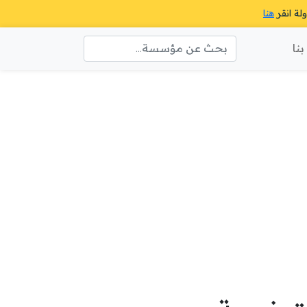
ولة انقر
هنا
نا