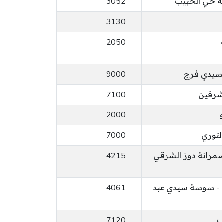
3052
3130
2050
 سيدي فرج
9000
لشرفين
7100
2000
لنوري
7000
ضمرانة دوز الشرقي
4215
 - سوسة سيدي عبد
4061
ف
7120