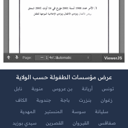
عرض مؤسسات الطفولة حسب الولاية
تونس
أريانة
بن عروس
منوبة
نابل
زغوان
بنزرت
باجة
جندوبة
الكاف
سليانة
سوسة
المنستير
المهدية
صفاقس
القيروان
القصرين
سيدي بوزيد