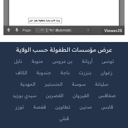
عرض مؤسسات الطفولة حسب الولاية
تونس
أريانة
بن عروس
منوبة
نابل
زغوان
بنزرت
باجة
جندوبة
الكاف
سليانة
سوسة
المنستير
المهدية
صفاقس
القيروان
القصرين
سيدي بوزيد
قابس
مدنين
تطاوين
قفصة
توزر
قبلي