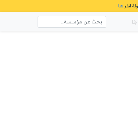
ولة انقر
هنا
نا