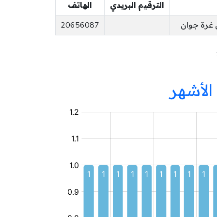
الترقيم البريدي
الهاتف
20656087
الأشهر
نادي
اعلامية
موجهة
للطفل