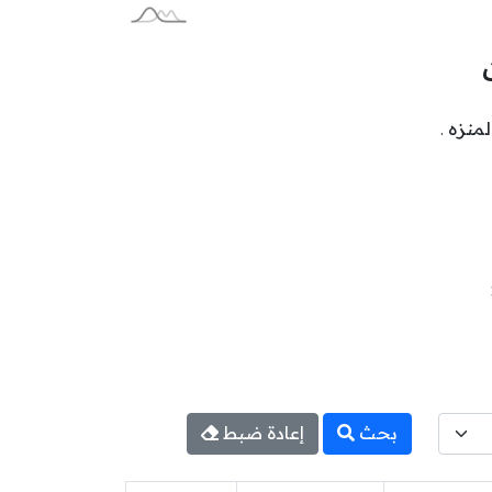
بحث
إعادة ضبط