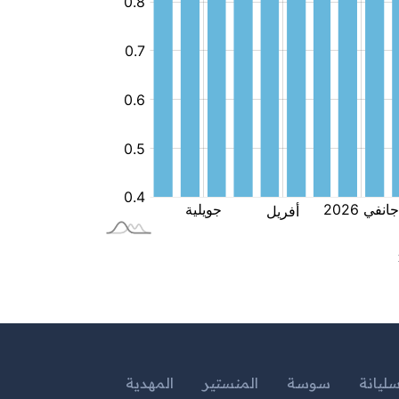
ليانة
سوسة
المنستير
المهدية